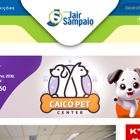
eições