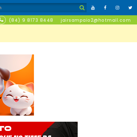
(84) 9 8173 8448
jairsampaio2@hotmail.com