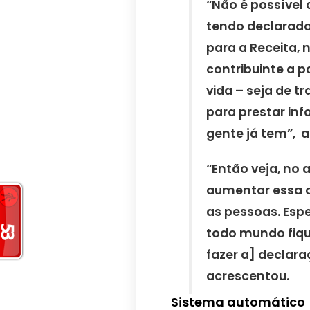
“Não é possível
tendo declarado
para a Receita, 
contribuinte a p
vida – seja de t
para prestar inf
gente já tem”, a
“Então veja, no
aumentar essa d
as pessoas. Esp
todo mundo fiqu
fazer a] declar
acrescentou.
Sistema automático