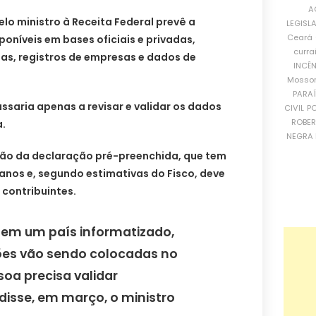
A
o ministro à Receita Federal prevê a
LEGISL
Ceará
poníveis em bases oficiais e privadas,
curra
s, registros de empresas e dados de
INCÊ
Mosso
PARA
assaria apenas a revisar e validar os dados
CIVIL
PO
ROBE
.
NEGRA 
ão da declaração pré-preenchida, que tem
anos e, segundo estimativas do Fisco, deve
contribuintes.
em um país informatizado,
ões vão sendo colocadas no
soa precisa validar
disse, em março, o ministro