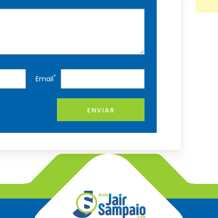
*
Email
ENVIAR