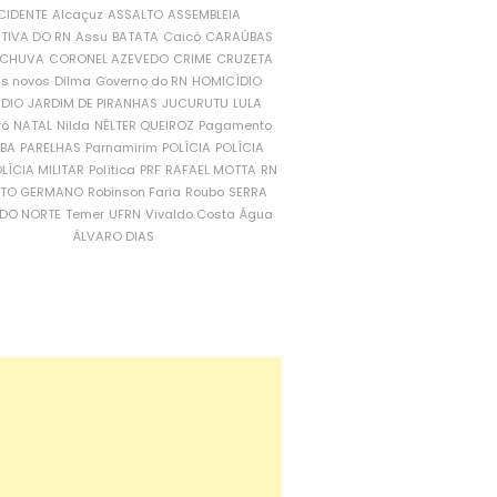
CIDENTE
Alcaçuz
ASSALTO
ASSEMBLEIA
ATIVA DO RN
Assu
BATATA
Caicó
CARAÚBAS
CHUVA
CORONEL AZEVEDO
CRIME
CRUZETA
is novos
Dilma
Governo do RN
HOMICÍDIO
NDIO
JARDIM DE PIRANHAS
JUCURUTU
LULA
ró
NATAL
Nilda
NÉLTER QUEIROZ
Pagamento
ÍBA
PARELHAS
Parnamirim
POLÍCIA
POLÍCIA
LÍCIA MILITAR
Política
PRF
RAFAEL MOTTA
RN
RTO GERMANO
Robinson Faria
Roubo
SERRA
DO NORTE
Temer
UFRN
Vivaldo Costa
Água
ÁLVARO DIAS