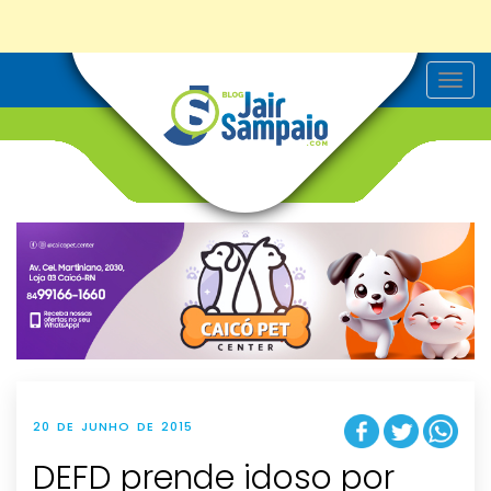
T
o
g
g
l
e
n
a
v
i
g
a
t
i
o
n
20 DE JUNHO DE 2015
DEFD prende idoso por