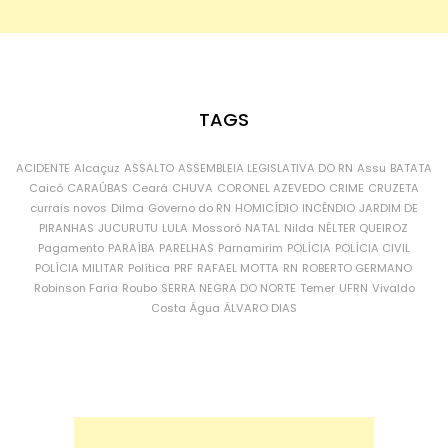
TAGS
ACIDENTE
Alcaçuz
ASSALTO
ASSEMBLEIA LEGISLATIVA DO RN
Assu
BATATA
Caicó
CARAÚBAS
Ceará
CHUVA
CORONEL AZEVEDO
CRIME
CRUZETA
currais novos
Dilma
Governo do RN
HOMICÍDIO
INCÊNDIO
JARDIM DE
PIRANHAS
JUCURUTU
LULA
Mossoró
NATAL
Nilda
NÉLTER QUEIROZ
Pagamento
PARAÍBA
PARELHAS
Parnamirim
POLÍCIA
POLÍCIA CIVIL
POLÍCIA MILITAR
Política
PRF
RAFAEL MOTTA
RN
ROBERTO GERMANO
Robinson Faria
Roubo
SERRA NEGRA DO NORTE
Temer
UFRN
Vivaldo
Costa
Água
ÁLVARO DIAS