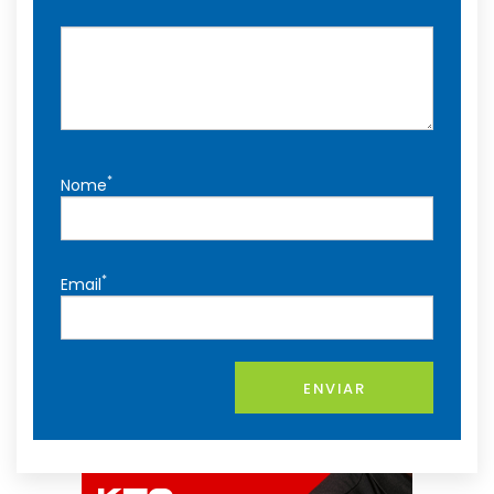
*
Nome
*
Email
ENVIAR