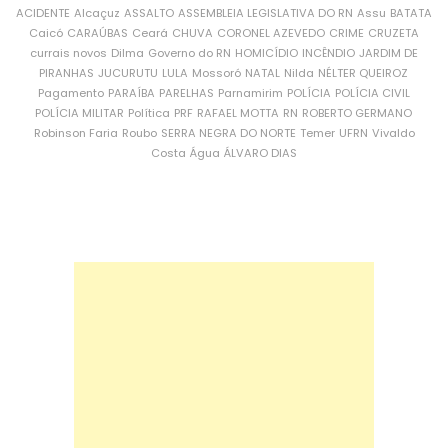
ACIDENTE
Alcaçuz
ASSALTO
ASSEMBLEIA LEGISLATIVA DO RN
Assu
BATATA
Caicó
CARAÚBAS
Ceará
CHUVA
CORONEL AZEVEDO
CRIME
CRUZETA
currais novos
Dilma
Governo do RN
HOMICÍDIO
INCÊNDIO
JARDIM DE
PIRANHAS
JUCURUTU
LULA
Mossoró
NATAL
Nilda
NÉLTER QUEIROZ
Pagamento
PARAÍBA
PARELHAS
Parnamirim
POLÍCIA
POLÍCIA CIVIL
POLÍCIA MILITAR
Política
PRF
RAFAEL MOTTA
RN
ROBERTO GERMANO
Robinson Faria
Roubo
SERRA NEGRA DO NORTE
Temer
UFRN
Vivaldo
Costa
Água
ÁLVARO DIAS