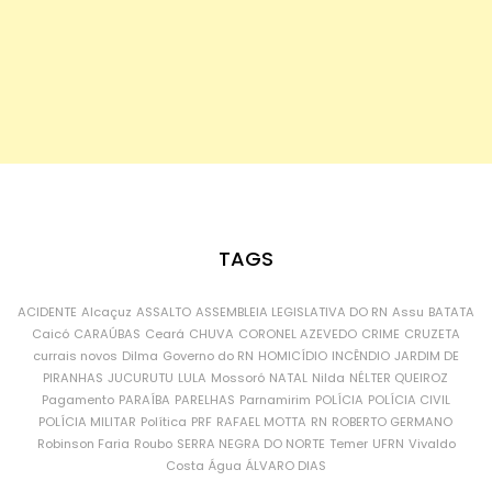
TAGS
ACIDENTE
Alcaçuz
ASSALTO
ASSEMBLEIA LEGISLATIVA DO RN
Assu
BATATA
Caicó
CARAÚBAS
Ceará
CHUVA
CORONEL AZEVEDO
CRIME
CRUZETA
currais novos
Dilma
Governo do RN
HOMICÍDIO
INCÊNDIO
JARDIM DE
PIRANHAS
JUCURUTU
LULA
Mossoró
NATAL
Nilda
NÉLTER QUEIROZ
Pagamento
PARAÍBA
PARELHAS
Parnamirim
POLÍCIA
POLÍCIA CIVIL
POLÍCIA MILITAR
Política
PRF
RAFAEL MOTTA
RN
ROBERTO GERMANO
Robinson Faria
Roubo
SERRA NEGRA DO NORTE
Temer
UFRN
Vivaldo
Costa
Água
ÁLVARO DIAS