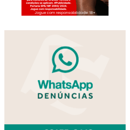
Jogue com responsabilidade. 18+