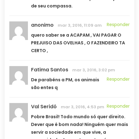
de seu compassa.
anonimo
Responder
mar 3, 2016, 11:09 am
quero saber se a ACAPAM , VAI PAGAR O
PREJUISO DAS OVELHAS , O FAZENDEIRO TA
CERTO ,
Fatima Santos
mar 3, 2016, 3:02 pm
Responder
De parabéns a PM, os animais
são entes q
Val Seridó
Responder
mar 3, 2016, 4:53 pm
Pobre Brasil! Todo mundo só quer direito.
Dever que é bom nada! Ninguém quer mais
servir a sociedade em que vive, a