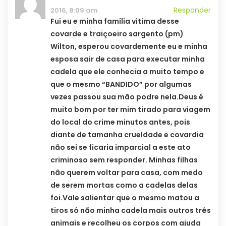
Responder
2016, 8:09 am
Fui eu e minha família vitima desse
covarde e traiçoeiro sargento (pm)
Wilton, esperou covardemente eu e minha
esposa sair de casa para executar minha
cadela que ele conhecia a muito tempo e
que o mesmo “BANDIDO” por algumas
vezes passou sua mão podre nela.Deus é
muito bom por ter mim tirado para viagem
do local do crime minutos antes, pois
diante de tamanha crueldade e covardia
não sei se ficaria imparcial a este ato
criminoso sem responder. Minhas filhas
não querem voltar para casa, com medo
de serem mortas como a cadelas delas
foi.Vale salientar que o mesmo matou a
tiros só não minha cadela mais outros três
animais e recolheu os corpos com ajuda