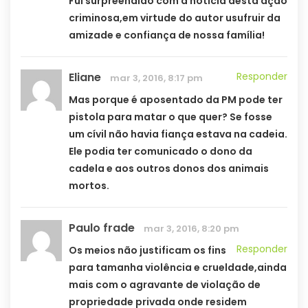
Fui surpreendido com a notícia desta ação
criminosa,em virtude do autor usufruir da
amizade e confiança de nossa família!
Eliane
Responder
mar 3, 2016, 8:17 pm
Mas porque é aposentado da PM pode ter
pistola para matar o que quer? Se fosse
um cívil não havia fiança estava na cadeia.
Ele podia ter comunicado o dono da
cadela e aos outros donos dos animais
mortos.
Paulo frade
mar 3, 2016, 8:20 pm
Responder
Os meios não justificam os fins
para tamanha violência e crueldade,ainda
mais com o agravante de violação de
propriedade privada onde residem