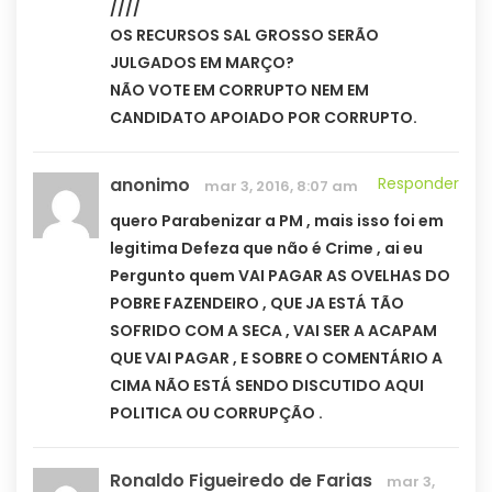
////
OS RECURSOS SAL GROSSO SERÃO
JULGADOS EM MARÇO?
NÃO VOTE EM CORRUPTO NEM EM
CANDIDATO APOIADO POR CORRUPTO.
anonimo
Responder
mar 3, 2016, 8:07 am
quero Parabenizar a PM , mais isso foi em
legitima Defeza que não é Crime , ai eu
Pergunto quem VAI PAGAR AS OVELHAS DO
POBRE FAZENDEIRO , QUE JA ESTÁ TÃO
SOFRIDO COM A SECA , VAI SER A ACAPAM
QUE VAI PAGAR , E SOBRE O COMENTÁRIO A
CIMA NÃO ESTÁ SENDO DISCUTIDO AQUI
POLITICA OU CORRUPÇÃO .
Ronaldo Figueiredo de Farias
mar 3,