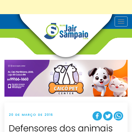
T
o
g
g
l
e
n
a
v
i
g
a
t
i
o
n
20 DE MARÇO DE 2016
Defensores dos animais