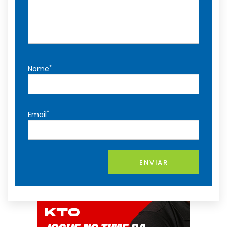
*
Nome
*
Email
ENVIAR