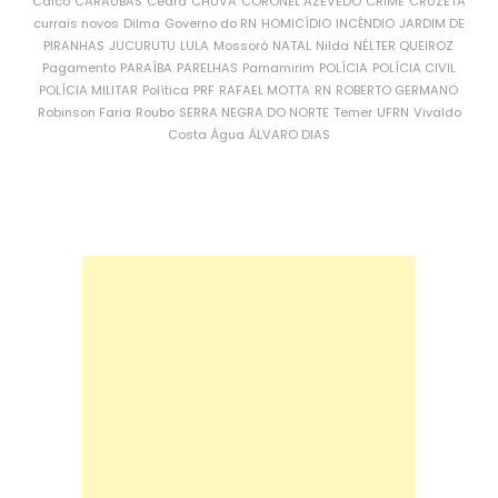
Caicó
CARAÚBAS
Ceará
CHUVA
CORONEL AZEVEDO
CRIME
CRUZETA
currais novos
Dilma
Governo do RN
HOMICÍDIO
INCÊNDIO
JARDIM DE
PIRANHAS
JUCURUTU
LULA
Mossoró
NATAL
Nilda
NÉLTER QUEIROZ
Pagamento
PARAÍBA
PARELHAS
Parnamirim
POLÍCIA
POLÍCIA CIVIL
POLÍCIA MILITAR
Política
PRF
RAFAEL MOTTA
RN
ROBERTO GERMANO
Robinson Faria
Roubo
SERRA NEGRA DO NORTE
Temer
UFRN
Vivaldo
Costa
Água
ÁLVARO DIAS