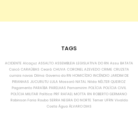
TAGS
ACIDENTE
Alcaçuz
ASSALTO
ASSEMBLEIA LEGISLATIVA DO RN
Assu
BATATA
Caicó
CARAÚBAS
Ceará
CHUVA
CORONEL AZEVEDO
CRIME
CRUZETA
currais novos
Dilma
Governo do RN
HOMICÍDIO
INCÊNDIO
JARDIM DE
PIRANHAS
JUCURUTU
LULA
Mossoró
NATAL
Nilda
NÉLTER QUEIROZ
Pagamento
PARAÍBA
PARELHAS
Parnamirim
POLÍCIA
POLÍCIA CIVIL
POLÍCIA MILITAR
Política
PRF
RAFAEL MOTTA
RN
ROBERTO GERMANO
Robinson Faria
Roubo
SERRA NEGRA DO NORTE
Temer
UFRN
Vivaldo
Costa
Água
ÁLVARO DIAS