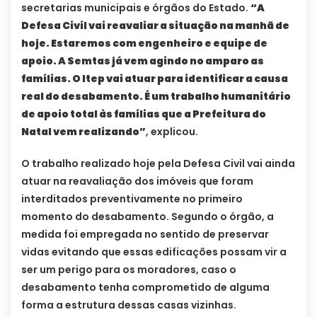
secretarias municipais e órgãos do Estado.
“A
Defesa Civil vai reavaliar a situação na manhã de
hoje. Estaremos com engenheiro e equipe de
apoio. A Semtas já vem agindo no amparo as
famílias. O Itep vai atuar para identificar a causa
real do desabamento. É um trabalho humanitário
de apoio total às famílias que a Prefeitura do
Natal vem realizando”
, explicou.
O trabalho realizado hoje pela Defesa Civil vai ainda
atuar na reavaliação dos imóveis que foram
interditados preventivamente no primeiro
momento do desabamento. Segundo o órgão, a
medida foi empregada no sentido de preservar
vidas evitando que essas edificações possam vir a
ser um perigo para os moradores, caso o
desabamento tenha comprometido de alguma
forma a estrutura dessas casas vizinhas.