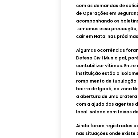
com as demandas de solici
de Operações em Seguranç
acompanhando os boletins 
tomamos essa precaução, p
cair em Natal nas próximas
Algumas ocorrências foram
Defesa Civil Municipal, p
contabilizar vítimas. Entr
instituição estão o isola
rompimento de tubulação n
bairro de Igapó, na zona N
a abertura de uma cratera 
com a ajuda dos agentes de
local isolado com faixas de
Ainda foram registrados p
nas situações onde existe