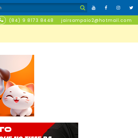
(84) 9 8173 8448
jairsampaio2@hotmail.com