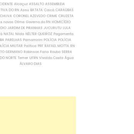
CIDENTE
Alcaçuz
ASSALTO
ASSEMBLEIA
ATIVA DO RN
Assu
BATATA
Caicó
CARAÚBAS
CHUVA
CORONEL AZEVEDO
CRIME
CRUZETA
is novos
Dilma
Governo do RN
HOMICÍDIO
NDIO
JARDIM DE PIRANHAS
JUCURUTU
LULA
ró
NATAL
Nilda
NÉLTER QUEIROZ
Pagamento
ÍBA
PARELHAS
Parnamirim
POLÍCIA
POLÍCIA
LÍCIA MILITAR
Política
PRF
RAFAEL MOTTA
RN
RTO GERMANO
Robinson Faria
Roubo
SERRA
DO NORTE
Temer
UFRN
Vivaldo Costa
Água
ÁLVARO DIAS