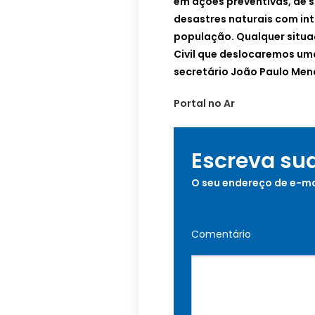
em ações preventivas, de s
desastres naturais com int
população. Qualquer situa
Civil que deslocaremos um
secretário João Paulo Men
Portal no Ar
Escreva su
O seu endereço de e-ma
Comentário