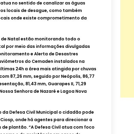
e atua no sentido de canalizar as águas
tros locais de desague, como também
 locais onde existe comprometimento da
l de Natal estão monitorando todo o
tal por meio das informações divulgadas
onitoramento e Alerta de Desastres
luviômetros do Cemaden instalados na
ltimas 24h a área mais atingida por chuvas
, com 87,26 mm, seguido por Neópolis, 86,77
sentação, 81,43 mm, Guarapes II, 71,29
 Nossa Senhora de Nazaré e Lagoa Nova
ão da Defesa Civil Municipal o cidadão pode
o Ciosp, onde há agentes para direcionar a
 de plantão. “A Defesa Civil atua com foco