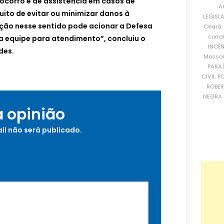
ocorro e de assistência em casos de
A
uito de evitar ou minimizar danos à
LEGISL
ção nesse sentido pode acionar a Defesa
Ceará
curra
a equipe para atendimento”, concluiu o
INCÊ
des.
Mosso
PARA
CIVIL
PO
ROBE
NEGRA 
a opinião
il não será publicado.