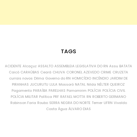
TAGS
ACIDENTE
Alcaçuz
ASSALTO
ASSEMBLEIA LEGISLATIVA DO RN
Assu
BATATA
Caicó
CARAÚBAS
Ceará
CHUVA
CORONEL AZEVEDO
CRIME
CRUZETA
currais novos
Dilma
Governo do RN
HOMICÍDIO
INCÊNDIO
JARDIM DE
PIRANHAS
JUCURUTU
LULA
Mossoró
NATAL
Nilda
NÉLTER QUEIROZ
Pagamento
PARAÍBA
PARELHAS
Parnamirim
POLÍCIA
POLÍCIA CIVIL
POLÍCIA MILITAR
Política
PRF
RAFAEL MOTTA
RN
ROBERTO GERMANO
Robinson Faria
Roubo
SERRA NEGRA DO NORTE
Temer
UFRN
Vivaldo
Costa
Água
ÁLVARO DIAS