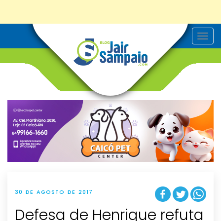
T
o
g
g
l
e
n
a
v
i
g
a
t
i
o
n
30 DE AGOSTO DE 2017
Defesa de Henrique refuta