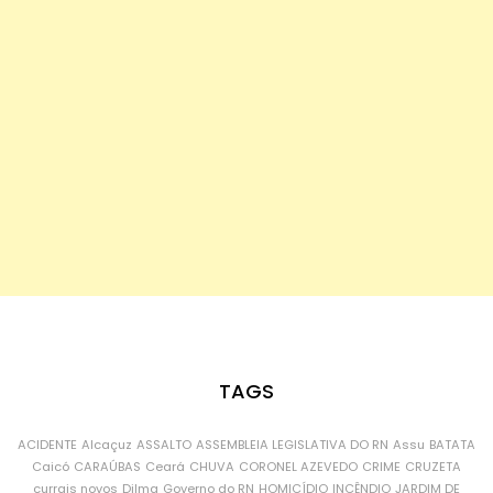
TAGS
ACIDENTE
Alcaçuz
ASSALTO
ASSEMBLEIA LEGISLATIVA DO RN
Assu
BATATA
Caicó
CARAÚBAS
Ceará
CHUVA
CORONEL AZEVEDO
CRIME
CRUZETA
currais novos
Dilma
Governo do RN
HOMICÍDIO
INCÊNDIO
JARDIM DE