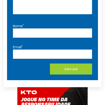
*
Nome
*
Email
ENVIAR