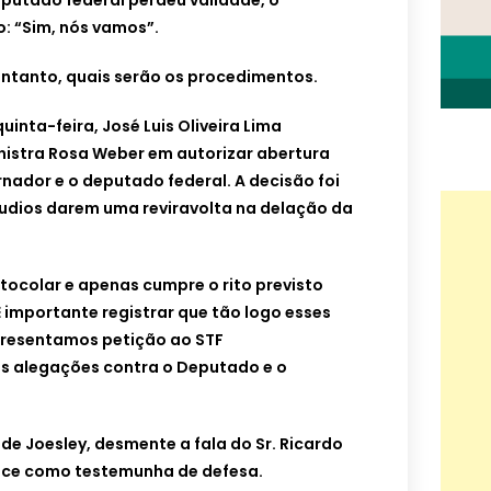
putado federal perdeu validade, o
: “Sim, nós vamos”.
 entanto, quais serão os procedimentos.
uinta-feira, José Luis Oliveira Lima
nistra Rosa Weber em autorizar abertura
rnador e o deputado federal. A decisão foi
udios darem uma reviravolta na delação da
otocolar e apenas cumpre o rito previsto
 importante registrar que tão logo esses
presentamos petição ao STF
s alegações contra o Deputado e o
 de Joesley, desmente a fala do Sr. Ricardo
erece como testemunha de defesa.