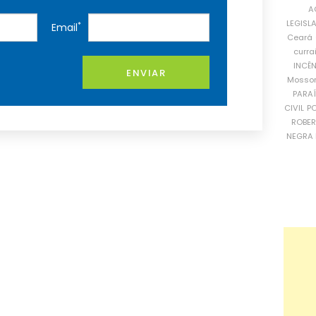
A
LEGISL
*
Email
Ceará
curra
INCÊ
ENVIAR
Mosso
PARA
CIVIL
PO
ROBE
NEGRA 