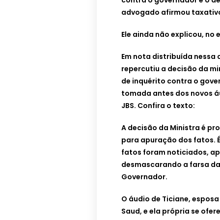
contra o governador e o de
advogado afirmou taxativo
Ele ainda não explicou, no
Em nota distribuída nessa q
repercutiu a decisão da mi
de inquérito contra o gove
tomada antes dos novos á
JBS. Confira o texto:
A decisão da Ministra é pr
para apuração dos fatos. É
fatos foram noticiados, a
desmascarando a farsa da
Governador.
O áudio de Ticiane, esposa
Saud, e ela própria se of