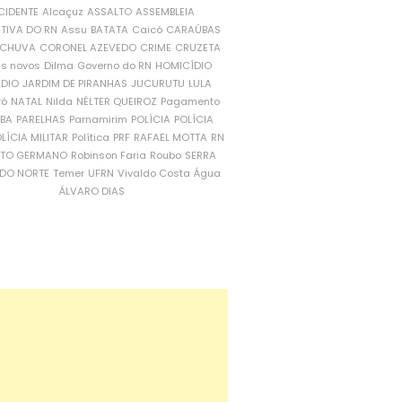
CIDENTE
Alcaçuz
ASSALTO
ASSEMBLEIA
ATIVA DO RN
Assu
BATATA
Caicó
CARAÚBAS
CHUVA
CORONEL AZEVEDO
CRIME
CRUZETA
is novos
Dilma
Governo do RN
HOMICÍDIO
NDIO
JARDIM DE PIRANHAS
JUCURUTU
LULA
ró
NATAL
Nilda
NÉLTER QUEIROZ
Pagamento
ÍBA
PARELHAS
Parnamirim
POLÍCIA
POLÍCIA
LÍCIA MILITAR
Política
PRF
RAFAEL MOTTA
RN
RTO GERMANO
Robinson Faria
Roubo
SERRA
DO NORTE
Temer
UFRN
Vivaldo Costa
Água
ÁLVARO DIAS