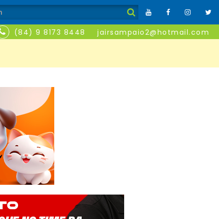
(84) 9 8173 8448
jairsampaio2@hotmail.com