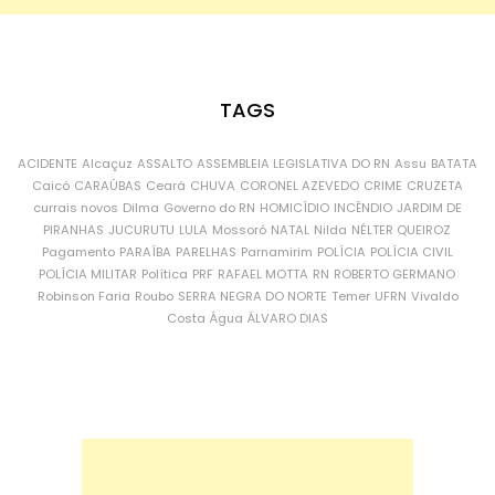
TAGS
ACIDENTE
Alcaçuz
ASSALTO
ASSEMBLEIA LEGISLATIVA DO RN
Assu
BATATA
Caicó
CARAÚBAS
Ceará
CHUVA
CORONEL AZEVEDO
CRIME
CRUZETA
currais novos
Dilma
Governo do RN
HOMICÍDIO
INCÊNDIO
JARDIM DE
PIRANHAS
JUCURUTU
LULA
Mossoró
NATAL
Nilda
NÉLTER QUEIROZ
Pagamento
PARAÍBA
PARELHAS
Parnamirim
POLÍCIA
POLÍCIA CIVIL
POLÍCIA MILITAR
Política
PRF
RAFAEL MOTTA
RN
ROBERTO GERMANO
Robinson Faria
Roubo
SERRA NEGRA DO NORTE
Temer
UFRN
Vivaldo
Costa
Água
ÁLVARO DIAS