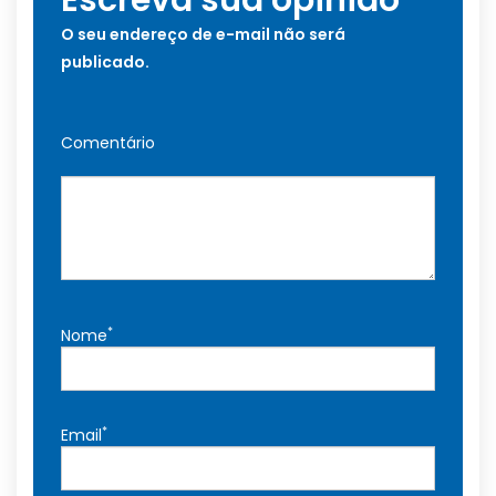
Escreva sua opinião
O seu endereço de e-mail não será
publicado.
Comentário
*
Nome
*
Email