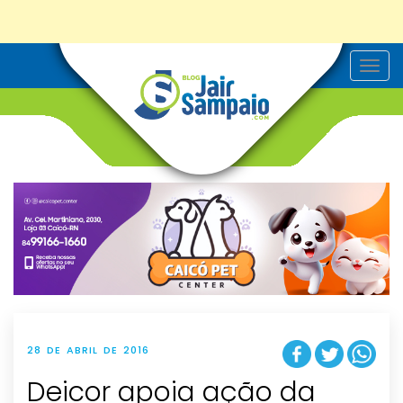
T
o
g
g
l
e
n
a
v
i
g
a
t
i
o
n
28 DE ABRIL DE 2016
Deicor apoia ação da