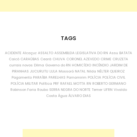
TAGS
ACIDENTE
Alcaçuz
ASSALTO
ASSEMBLEIA LEGISLATIVA DO RN
Assu
BATATA
Caicó
CARAÚBAS
Ceará
CHUVA
CORONEL AZEVEDO
CRIME
CRUZETA
currais novos
Dilma
Governo do RN
HOMICÍDIO
INCÊNDIO
JARDIM DE
PIRANHAS
JUCURUTU
LULA
Mossoró
NATAL
Nilda
NÉLTER QUEIROZ
Pagamento
PARAÍBA
PARELHAS
Parnamirim
POLÍCIA
POLÍCIA CIVIL
POLÍCIA MILITAR
Política
PRF
RAFAEL MOTTA
RN
ROBERTO GERMANO
Robinson Faria
Roubo
SERRA NEGRA DO NORTE
Temer
UFRN
Vivaldo
Costa
Água
ÁLVARO DIAS