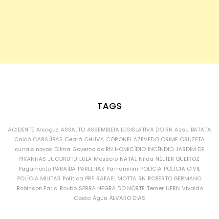
TAGS
ACIDENTE
Alcaçuz
ASSALTO
ASSEMBLEIA LEGISLATIVA DO RN
Assu
BATATA
Caicó
CARAÚBAS
Ceará
CHUVA
CORONEL AZEVEDO
CRIME
CRUZETA
currais novos
Dilma
Governo do RN
HOMICÍDIO
INCÊNDIO
JARDIM DE
PIRANHAS
JUCURUTU
LULA
Mossoró
NATAL
Nilda
NÉLTER QUEIROZ
Pagamento
PARAÍBA
PARELHAS
Parnamirim
POLÍCIA
POLÍCIA CIVIL
POLÍCIA MILITAR
Política
PRF
RAFAEL MOTTA
RN
ROBERTO GERMANO
Robinson Faria
Roubo
SERRA NEGRA DO NORTE
Temer
UFRN
Vivaldo
Costa
Água
ÁLVARO DIAS