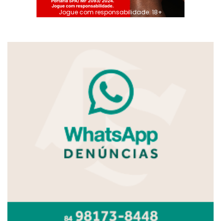
Jogue com responsabilidade. 18+