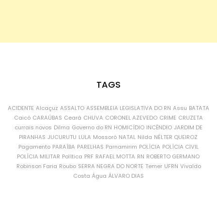
TAGS
ACIDENTE
Alcaçuz
ASSALTO
ASSEMBLEIA LEGISLATIVA DO RN
Assu
BATATA
Caicó
CARAÚBAS
Ceará
CHUVA
CORONEL AZEVEDO
CRIME
CRUZETA
currais novos
Dilma
Governo do RN
HOMICÍDIO
INCÊNDIO
JARDIM DE
PIRANHAS
JUCURUTU
LULA
Mossoró
NATAL
Nilda
NÉLTER QUEIROZ
Pagamento
PARAÍBA
PARELHAS
Parnamirim
POLÍCIA
POLÍCIA CIVIL
POLÍCIA MILITAR
Política
PRF
RAFAEL MOTTA
RN
ROBERTO GERMANO
Robinson Faria
Roubo
SERRA NEGRA DO NORTE
Temer
UFRN
Vivaldo
Costa
Água
ÁLVARO DIAS