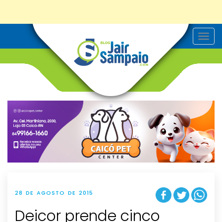
T
o
g
g
l
e
n
a
v
i
g
a
t
i
o
n
28 DE AGOSTO DE 2015
Deicor prende cinco