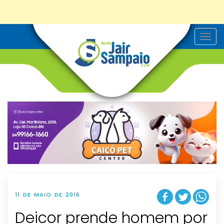
T
o
g
g
l
e
n
a
v
i
g
a
t
i
o
n
11 DE MAIO DE 2016
Deicor prende homem por