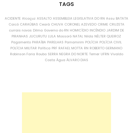
TAGS
ACIDENTE
Alcaçuz
ASSALTO
ASSEMBLEIA LEGISLATIVA DO RN
Assu
BATATA
Caicó
CARAÚBAS
Ceará
CHUVA
CORONEL AZEVEDO
CRIME
CRUZETA
currais novos
Dilma
Governo do RN
HOMICÍDIO
INCÊNDIO
JARDIM DE
PIRANHAS
JUCURUTU
LULA
Mossoró
NATAL
Nilda
NÉLTER QUEIROZ
Pagamento
PARAÍBA
PARELHAS
Parnamirim
POLÍCIA
POLÍCIA CIVIL
POLÍCIA MILITAR
Política
PRF
RAFAEL MOTTA
RN
ROBERTO GERMANO
Robinson Faria
Roubo
SERRA NEGRA DO NORTE
Temer
UFRN
Vivaldo
Costa
Água
ÁLVARO DIAS