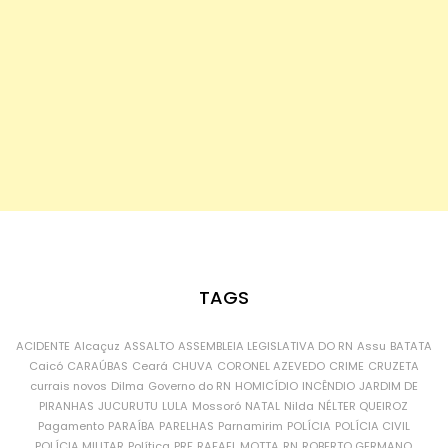
TAGS
ACIDENTE
Alcaçuz
ASSALTO
ASSEMBLEIA LEGISLATIVA DO RN
Assu
BATATA
Caicó
CARAÚBAS
Ceará
CHUVA
CORONEL AZEVEDO
CRIME
CRUZETA
currais novos
Dilma
Governo do RN
HOMICÍDIO
INCÊNDIO
JARDIM DE
PIRANHAS
JUCURUTU
LULA
Mossoró
NATAL
Nilda
NÉLTER QUEIROZ
Pagamento
PARAÍBA
PARELHAS
Parnamirim
POLÍCIA
POLÍCIA CIVIL
POLÍCIA MILITAR
Política
PRF
RAFAEL MOTTA
RN
ROBERTO GERMANO