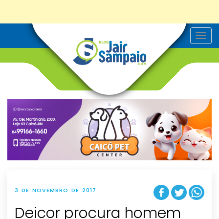
T
o
g
g
l
e
n
a
v
i
g
a
t
i
o
n
3 DE NOVEMBRO DE 2017
Deicor procura homem