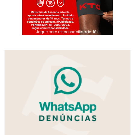
Jogue com responsabilidade. 18+