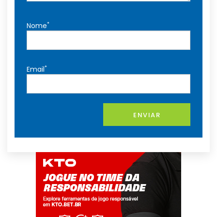
*
Nome
*
Email
ENVIAR