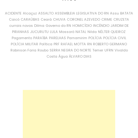
ACIDENTE
Alcaçuz
ASSALTO
ASSEMBLEIA LEGISLATIVA DO RN
Assu
BATATA
Caicó
CARAÚBAS
Ceará
CHUVA
CORONEL AZEVEDO
CRIME
CRUZETA
currais novos
Dilma
Governo do RN
HOMICÍDIO
INCÊNDIO
JARDIM DE
PIRANHAS
JUCURUTU
LULA
Mossoró
NATAL
Nilda
NÉLTER QUEIROZ
Pagamento
PARAÍBA
PARELHAS
Parnamirim
POLÍCIA
POLÍCIA CIVIL
POLÍCIA MILITAR
Política
PRF
RAFAEL MOTTA
RN
ROBERTO GERMANO
Robinson Faria
Roubo
SERRA NEGRA DO NORTE
Temer
UFRN
Vivaldo
Costa
Água
ÁLVARO DIAS