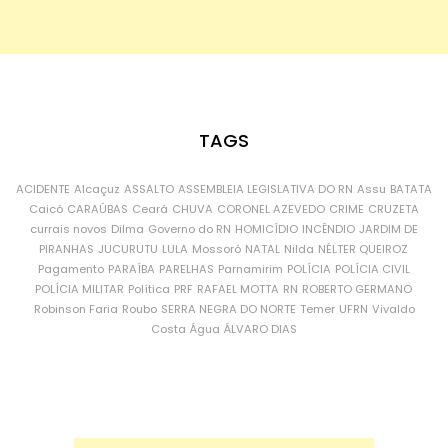
TAGS
ACIDENTE
Alcaçuz
ASSALTO
ASSEMBLEIA LEGISLATIVA DO RN
Assu
BATATA
Caicó
CARAÚBAS
Ceará
CHUVA
CORONEL AZEVEDO
CRIME
CRUZETA
currais novos
Dilma
Governo do RN
HOMICÍDIO
INCÊNDIO
JARDIM DE
PIRANHAS
JUCURUTU
LULA
Mossoró
NATAL
Nilda
NÉLTER QUEIROZ
Pagamento
PARAÍBA
PARELHAS
Parnamirim
POLÍCIA
POLÍCIA CIVIL
POLÍCIA MILITAR
Política
PRF
RAFAEL MOTTA
RN
ROBERTO GERMANO
Robinson Faria
Roubo
SERRA NEGRA DO NORTE
Temer
UFRN
Vivaldo
Costa
Água
ÁLVARO DIAS