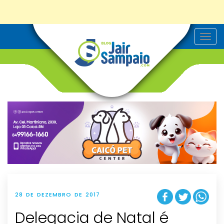
T
o
g
g
l
e
n
a
v
i
g
a
t
i
o
n
28 DE DEZEMBRO DE 2017
Delegacia de Natal é