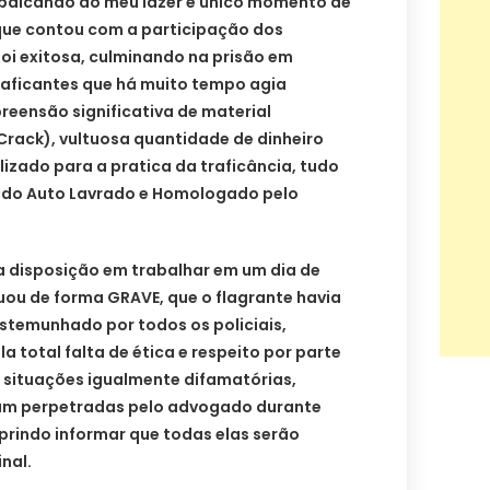
abdicando do meu lazer e único momento de
 que contou com a participação dos
 foi exitosa, culminando na prisão em
raficantes que há muito tempo agia
reensão significativa de material
rack), vultuosa quantidade de dinheiro
lizado para a pratica da traficância, tudo
 do Auto Lavrado e Homologado pelo
a disposição em trabalhar em um dia de
uou de forma GRAVE, que o flagrante havia
stemunhado por todos os policiais,
 total falta de ética e respeito por parte
situações igualmente difamatórias,
oram perpetradas pelo advogado durante
rindo informar que todas elas serão
inal.