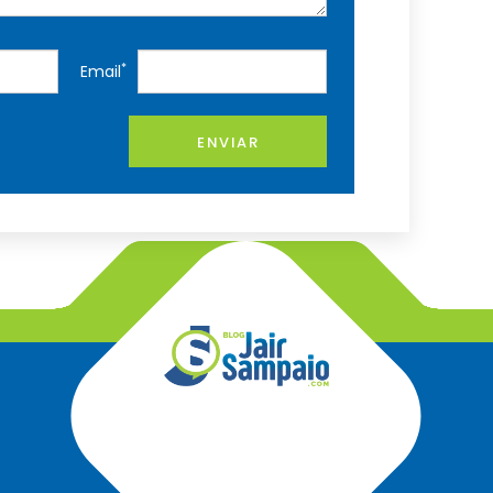
*
Email
ENVIAR