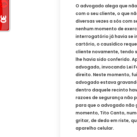
O advogado alega que não 
com o seu cliente, o que nã
diversas vezes a sós com s
nenhum momento de exerce
interrogatório já havia se 
cartório, o causídico requ
cliente novamente, tendo s
lhe havia sido conferido. A
advogado, invocando Lei Fe
direito. Neste momento, fu
advogado estava gravando,
dentro daquele recinto have
razoes de segurança não p
para que o advogado não g
momento, Tito Canto, num
gritar, de dedo em riste, q
aparelho celular.