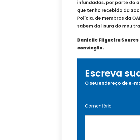
infundadas, por parte do
que tenho recebido da Soc
Polícia, de membros da OA
sabem da lisura do meu tr
Danielle Filgueira Soares 
convicção.
Escreva su
O seu endereço de e-ma
Comentário