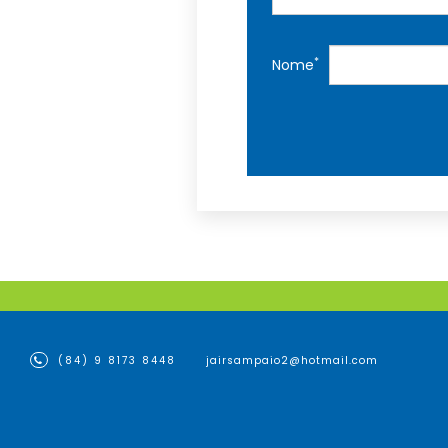
*
Nome
(84) 9 8173 8448
jairsampaio2@hotmail.com