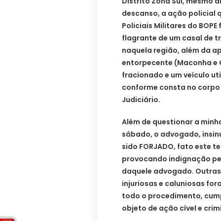
Distrito Zona Sul, mesmo 
descanso, a ação policial
Policiais Militares do BOPE
flagrante de um casal de t
naquela região, além da ap
entorpecente (Maconha e C
fracionado e um veículo uti
conforme consta no corpo
Judiciário.
Além de questionar a minh
sábado, o advogado, insin
sido FORJADO, fato este te
provocando indignação pela
daquele advogado. Outras 
injuriosas e caluniosas f
todo o procedimento, cump
objeto de ação cível e crim