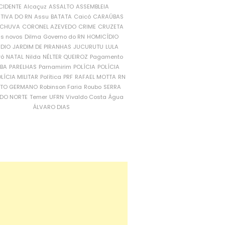
CIDENTE
Alcaçuz
ASSALTO
ASSEMBLEIA
ATIVA DO RN
Assu
BATATA
Caicó
CARAÚBAS
CHUVA
CORONEL AZEVEDO
CRIME
CRUZETA
is novos
Dilma
Governo do RN
HOMICÍDIO
NDIO
JARDIM DE PIRANHAS
JUCURUTU
LULA
ró
NATAL
Nilda
NÉLTER QUEIROZ
Pagamento
ÍBA
PARELHAS
Parnamirim
POLÍCIA
POLÍCIA
LÍCIA MILITAR
Política
PRF
RAFAEL MOTTA
RN
RTO GERMANO
Robinson Faria
Roubo
SERRA
DO NORTE
Temer
UFRN
Vivaldo Costa
Água
ÁLVARO DIAS