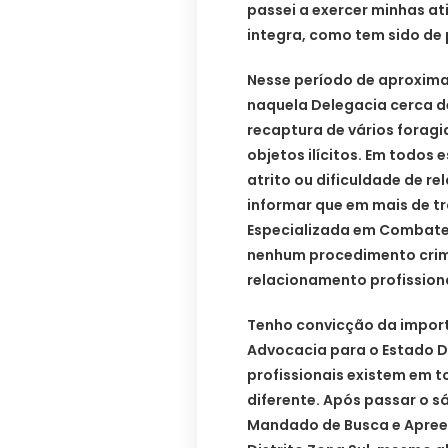
passei a exercer minhas at
integra, como tem sido de 
Nesse período de aproxim
naquela Delegacia cerca de
recaptura de vários forag
objetos ilícitos. Em todos
atrito ou dificuldade de 
informar que em mais de t
Especializada em Combate
nenhum procedimento crimi
relacionamento profission
Tenho convicção da import
Advocacia para o Estado D
profissionais existem em t
diferente. Após passar o 
Mandado de Busca e Apreen