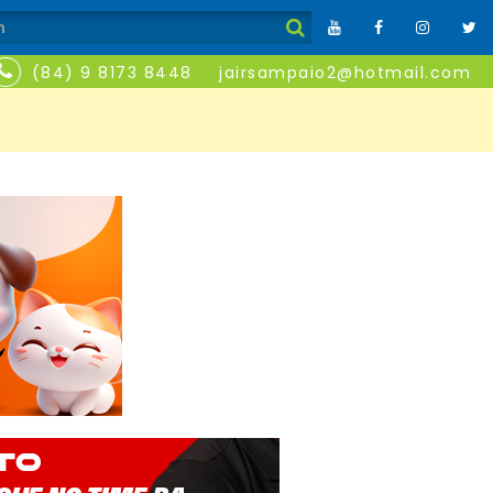
(84) 9 8173 8448
jairsampaio2@hotmail.com