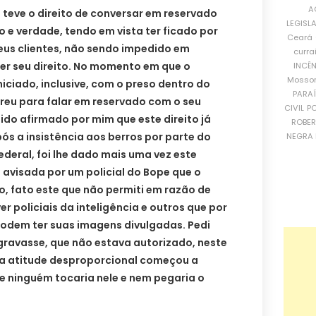
A
teve o direito de conversar em reservado
LEGISL
o e verdade, tendo em vista ter ficado por
Ceará
eus clientes, não sendo impedido em
curra
r seu direito. No momento em que o
INCÊ
Mosso
iniciado, inclusive, com o preso dentro do
PARA
ereu para falar em reservado com o seu
CIVIL
PO
ido afirmado por mim que este direito já
ROBE
pós a insistência aos berros por parte do
NEGRA 
deral, foi lhe dado mais uma vez este
i avisada por um policial do Bope que o
 fato este que não permiti em razão de
r policiais da inteligência e outros que por
odem ter suas imagens divulgadas. Pedi
ravasse, que não estava autorizado, neste
a atitude desproporcional começou a
ue ninguém tocaria nele e nem pegaria o