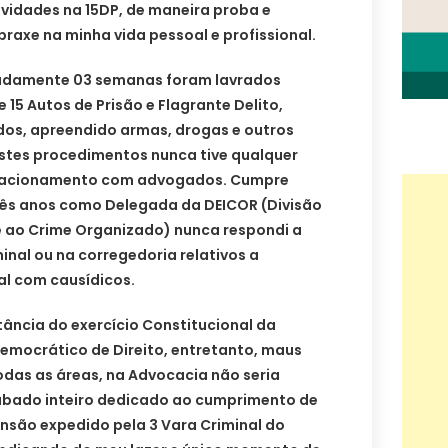
ividades na 15DP, de maneira proba e
praxe na minha vida pessoal e profissional.
adamente 03 semanas foram lavrados
 15 Autos de Prisão e Flagrante Delito,
idos, apreendido armas, drogas e outros
 estes procedimentos nunca tive qualquer
relacionamento com advogados. Cumpre
rês anos como Delegada da DEICOR (Divisão
 ao Crime Organizado) nunca respondi a
nal ou na corregedoria relativos a
al com causídicos.
ância do exercício Constitucional da
emocrático de Direito, entretanto, maus
odas as áreas, na Advocacia não seria
sábado inteiro dedicado ao cumprimento de
são expedido pela 3 Vara Criminal do