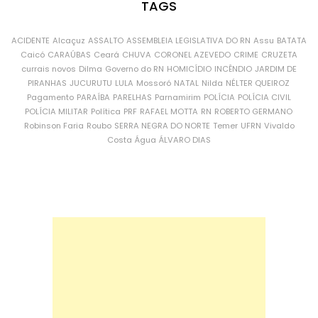
TAGS
ACIDENTE
Alcaçuz
ASSALTO
ASSEMBLEIA LEGISLATIVA DO RN
Assu
BATATA
Caicó
CARAÚBAS
Ceará
CHUVA
CORONEL AZEVEDO
CRIME
CRUZETA
currais novos
Dilma
Governo do RN
HOMICÍDIO
INCÊNDIO
JARDIM DE
PIRANHAS
JUCURUTU
LULA
Mossoró
NATAL
Nilda
NÉLTER QUEIROZ
Pagamento
PARAÍBA
PARELHAS
Parnamirim
POLÍCIA
POLÍCIA CIVIL
POLÍCIA MILITAR
Política
PRF
RAFAEL MOTTA
RN
ROBERTO GERMANO
Robinson Faria
Roubo
SERRA NEGRA DO NORTE
Temer
UFRN
Vivaldo
Costa
Água
ÁLVARO DIAS