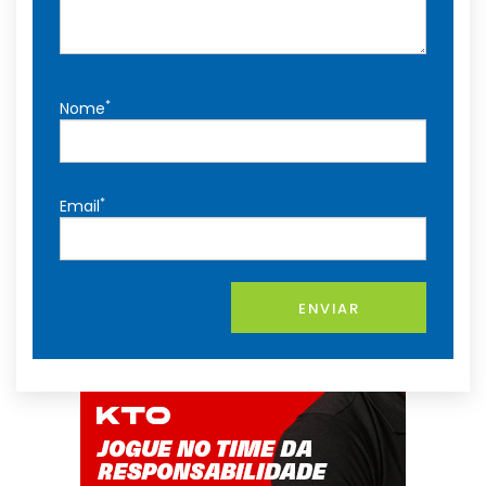
*
Nome
*
Email
ENVIAR