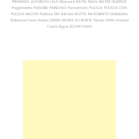
PIRANHAS
JUCURUTU
LULA
Mossoró
NATAL
Nilda
NÉLTER QUEIROZ
Pagamento
PARAÍBA
PARELHAS
Parnamirim
POLÍCIA
POLÍCIA CIVIL
POLÍCIA MILITAR
Política
PRF
RAFAEL MOTTA
RN
ROBERTO GERMANO
Robinson Faria
Roubo
SERRA NEGRA DO NORTE
Temer
UFRN
Vivaldo
Costa
Água
ÁLVARO DIAS