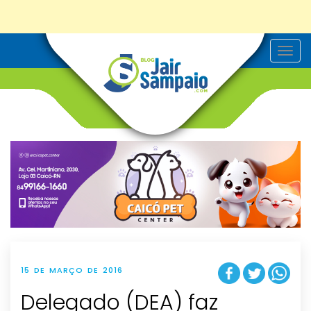
T
o
g
g
l
e
n
a
v
i
g
a
t
i
o
n
15 DE MARÇO DE 2016
Delegado (DEA) faz