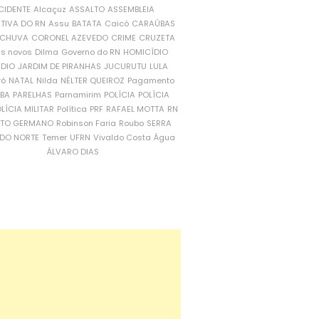
CIDENTE
Alcaçuz
ASSALTO
ASSEMBLEIA
ATIVA DO RN
Assu
BATATA
Caicó
CARAÚBAS
CHUVA
CORONEL AZEVEDO
CRIME
CRUZETA
is novos
Dilma
Governo do RN
HOMICÍDIO
NDIO
JARDIM DE PIRANHAS
JUCURUTU
LULA
ró
NATAL
Nilda
NÉLTER QUEIROZ
Pagamento
ÍBA
PARELHAS
Parnamirim
POLÍCIA
POLÍCIA
LÍCIA MILITAR
Política
PRF
RAFAEL MOTTA
RN
RTO GERMANO
Robinson Faria
Roubo
SERRA
DO NORTE
Temer
UFRN
Vivaldo Costa
Água
ÁLVARO DIAS