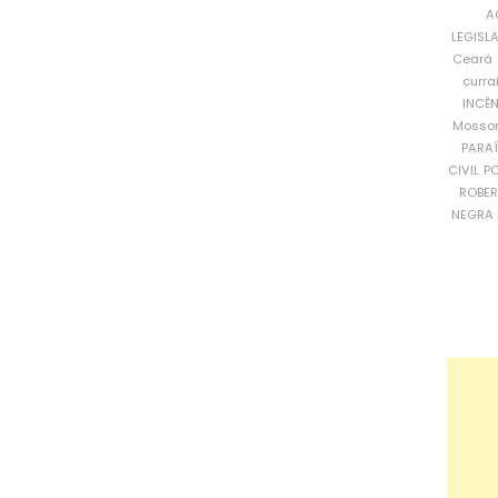
A
LEGISL
Ceará
curra
INCÊ
Mosso
PARA
CIVIL
PO
ROBE
NEGRA 