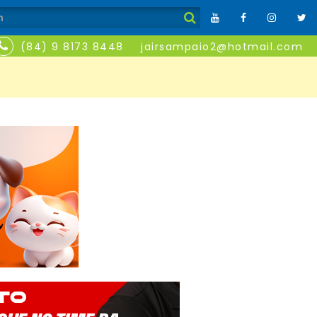
(84) 9 8173 8448
jairsampaio2@hotmail.com