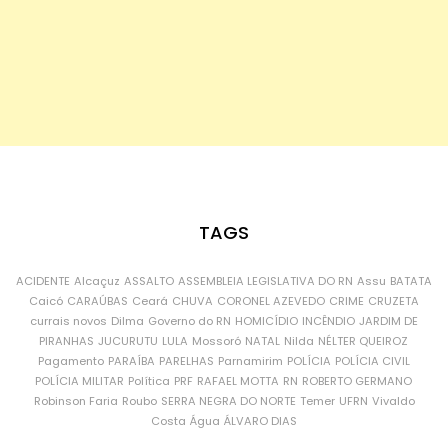
TAGS
ACIDENTE
Alcaçuz
ASSALTO
ASSEMBLEIA LEGISLATIVA DO RN
Assu
BATATA
Caicó
CARAÚBAS
Ceará
CHUVA
CORONEL AZEVEDO
CRIME
CRUZETA
currais novos
Dilma
Governo do RN
HOMICÍDIO
INCÊNDIO
JARDIM DE
PIRANHAS
JUCURUTU
LULA
Mossoró
NATAL
Nilda
NÉLTER QUEIROZ
Pagamento
PARAÍBA
PARELHAS
Parnamirim
POLÍCIA
POLÍCIA CIVIL
POLÍCIA MILITAR
Política
PRF
RAFAEL MOTTA
RN
ROBERTO GERMANO
Robinson Faria
Roubo
SERRA NEGRA DO NORTE
Temer
UFRN
Vivaldo
Costa
Água
ÁLVARO DIAS