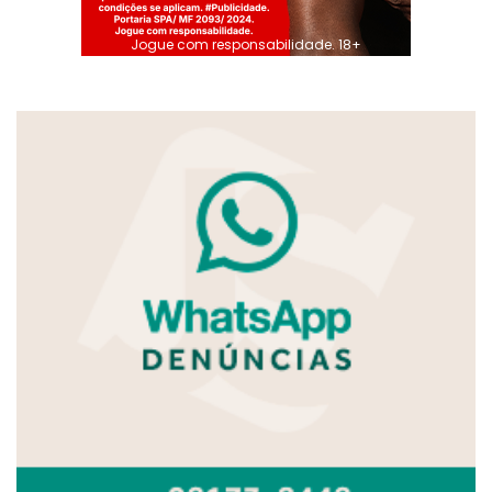
Jogue com responsabilidade. 18+