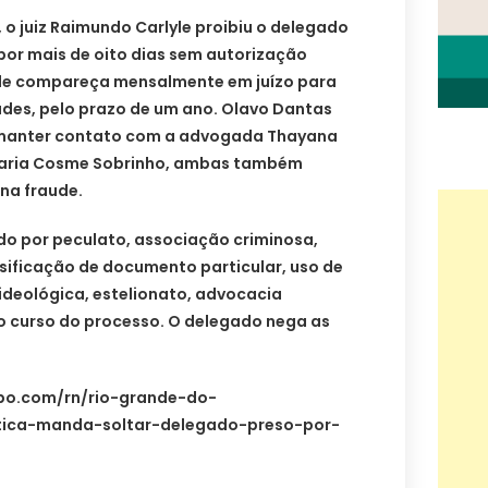
 o juiz Raimundo Carlyle proibiu o delegado
por mais de oito dias sem autorização
 ele compareça mensalmente em juízo para
dades, pelo prazo de um ano. Olavo Dantas
 manter contato com a advogada Thayana
aria Cosme Sobrinho, ambas também
na fraude.
do por peculato, associação criminosa,
sificação de documento particular, uso de
ideológica, estelionato, advocacia
o curso do processo. O delegado nega as
obo.com/rn/rio-grande-do-
stica-manda-soltar-delegado-preso-por-