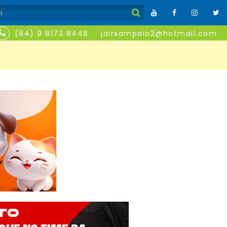
(84) 9 8173 8448
jairsampaio2@hotmail.com