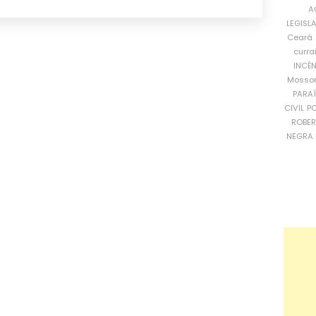
A
LEGISL
Ceará
curra
INCÊ
Mosso
PARA
CIVIL
PO
ROBE
NEGRA 