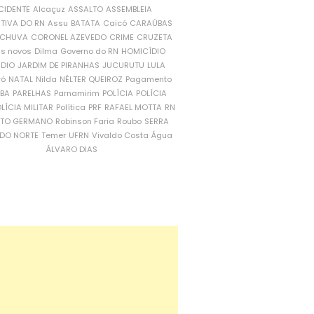
CIDENTE
Alcaçuz
ASSALTO
ASSEMBLEIA
ATIVA DO RN
Assu
BATATA
Caicó
CARAÚBAS
CHUVA
CORONEL AZEVEDO
CRIME
CRUZETA
is novos
Dilma
Governo do RN
HOMICÍDIO
NDIO
JARDIM DE PIRANHAS
JUCURUTU
LULA
ró
NATAL
Nilda
NÉLTER QUEIROZ
Pagamento
ÍBA
PARELHAS
Parnamirim
POLÍCIA
POLÍCIA
LÍCIA MILITAR
Política
PRF
RAFAEL MOTTA
RN
RTO GERMANO
Robinson Faria
Roubo
SERRA
DO NORTE
Temer
UFRN
Vivaldo Costa
Água
ÁLVARO DIAS