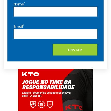
*
Nome
*
Email
ENVIAR