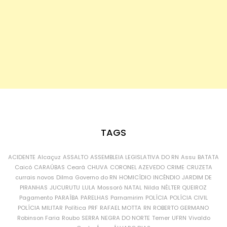
TAGS
ACIDENTE
Alcaçuz
ASSALTO
ASSEMBLEIA LEGISLATIVA DO RN
Assu
BATATA
Caicó
CARAÚBAS
Ceará
CHUVA
CORONEL AZEVEDO
CRIME
CRUZETA
currais novos
Dilma
Governo do RN
HOMICÍDIO
INCÊNDIO
JARDIM DE
PIRANHAS
JUCURUTU
LULA
Mossoró
NATAL
Nilda
NÉLTER QUEIROZ
Pagamento
PARAÍBA
PARELHAS
Parnamirim
POLÍCIA
POLÍCIA CIVIL
POLÍCIA MILITAR
Política
PRF
RAFAEL MOTTA
RN
ROBERTO GERMANO
Robinson Faria
Roubo
SERRA NEGRA DO NORTE
Temer
UFRN
Vivaldo