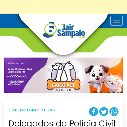
T
o
g
g
l
e
n
a
v
i
g
a
t
i
o
n
8 DE NOVEMBRO DE 2019
Delegados da Polícia Civil