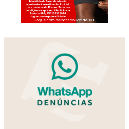
Jogue com responsabilidade. 18+