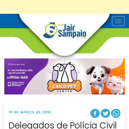
T
o
g
g
l
e
n
a
v
i
g
a
t
i
o
n
19 DE MARÇO DE 2016
Delegados de Polícia Civil