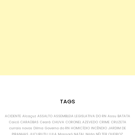
TAGS
ACIDENTE
Alcaçuz
ASSALTO
ASSEMBLEIA LEGISLATIVA DO RN
Assu
BATATA
Caicó
CARAÚBAS
Ceará
CHUVA
CORONEL AZEVEDO
CRIME
CRUZETA
currais novos
Dilma
Governo do RN
HOMICÍDIO
INCÊNDIO
JARDIM DE
PIRANHAS
JUCURUTU
LULA
Mossoró
NATAL
Nilda
NÉLTER QUEIROZ