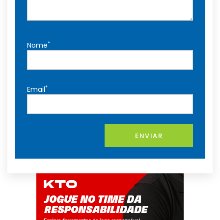
*
Nome
*
Email
ENVIAR