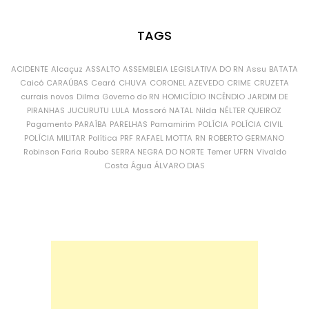
TAGS
ACIDENTE
Alcaçuz
ASSALTO
ASSEMBLEIA LEGISLATIVA DO RN
Assu
BATATA
Caicó
CARAÚBAS
Ceará
CHUVA
CORONEL AZEVEDO
CRIME
CRUZETA
currais novos
Dilma
Governo do RN
HOMICÍDIO
INCÊNDIO
JARDIM DE
PIRANHAS
JUCURUTU
LULA
Mossoró
NATAL
Nilda
NÉLTER QUEIROZ
Pagamento
PARAÍBA
PARELHAS
Parnamirim
POLÍCIA
POLÍCIA CIVIL
POLÍCIA MILITAR
Política
PRF
RAFAEL MOTTA
RN
ROBERTO GERMANO
Robinson Faria
Roubo
SERRA NEGRA DO NORTE
Temer
UFRN
Vivaldo
Costa
Água
ÁLVARO DIAS