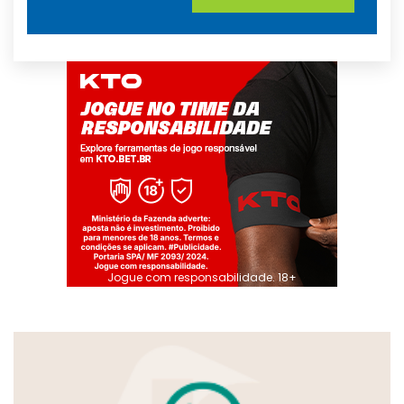
Jogue com responsabilidade. 18+