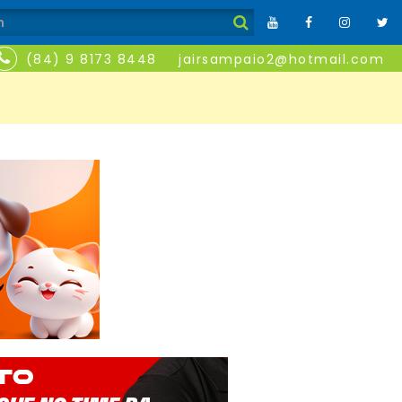
(84) 9 8173 8448
jairsampaio2@hotmail.com