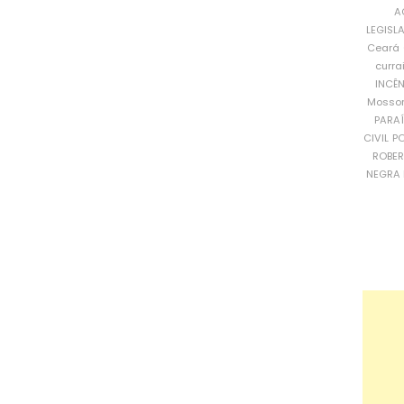
A
LEGISL
Ceará
curra
INCÊ
Mosso
PARA
CIVIL
PO
ROBE
NEGRA 