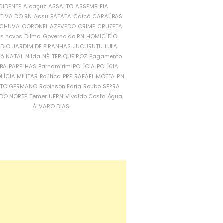
CIDENTE
Alcaçuz
ASSALTO
ASSEMBLEIA
ATIVA DO RN
Assu
BATATA
Caicó
CARAÚBAS
CHUVA
CORONEL AZEVEDO
CRIME
CRUZETA
is novos
Dilma
Governo do RN
HOMICÍDIO
NDIO
JARDIM DE PIRANHAS
JUCURUTU
LULA
ró
NATAL
Nilda
NÉLTER QUEIROZ
Pagamento
ÍBA
PARELHAS
Parnamirim
POLÍCIA
POLÍCIA
LÍCIA MILITAR
Política
PRF
RAFAEL MOTTA
RN
RTO GERMANO
Robinson Faria
Roubo
SERRA
DO NORTE
Temer
UFRN
Vivaldo Costa
Água
ÁLVARO DIAS