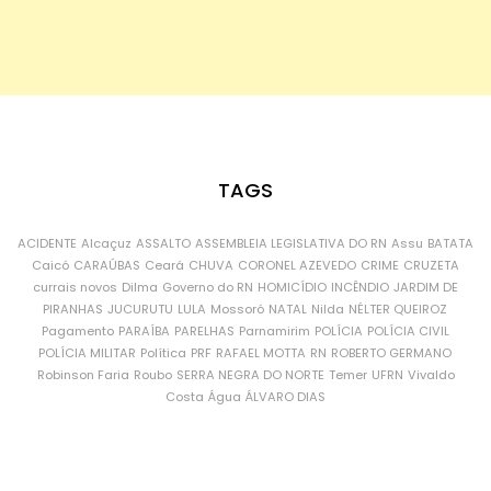
TAGS
ACIDENTE
Alcaçuz
ASSALTO
ASSEMBLEIA LEGISLATIVA DO RN
Assu
BATATA
Caicó
CARAÚBAS
Ceará
CHUVA
CORONEL AZEVEDO
CRIME
CRUZETA
currais novos
Dilma
Governo do RN
HOMICÍDIO
INCÊNDIO
JARDIM DE
PIRANHAS
JUCURUTU
LULA
Mossoró
NATAL
Nilda
NÉLTER QUEIROZ
Pagamento
PARAÍBA
PARELHAS
Parnamirim
POLÍCIA
POLÍCIA CIVIL
POLÍCIA MILITAR
Política
PRF
RAFAEL MOTTA
RN
ROBERTO GERMANO
Robinson Faria
Roubo
SERRA NEGRA DO NORTE
Temer
UFRN
Vivaldo
Costa
Água
ÁLVARO DIAS