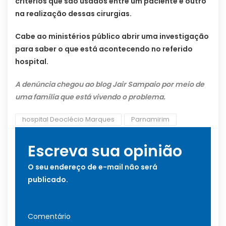
critérios que são usados entre um paciente e outro
na realização dessas cirurgias.
Cabe ao ministérios público abrir uma investigação
para saber o que está acontecendo no referido
hospital.
A denúncia chegou ao blog Jair Sampaio por meio de
uma família que está vivendo o problema.
hospital Deoclécio Marques
Parnamirim
Escreva sua opinião
O seu endereço de e-mail não será
publicado.
Comentário