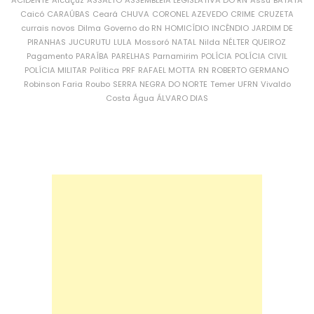
ACIDENTE
Alcaçuz
ASSALTO
ASSEMBLEIA LEGISLATIVA DO RN
Assu
BATATA
Caicó
CARAÚBAS
Ceará
CHUVA
CORONEL AZEVEDO
CRIME
CRUZETA
currais novos
Dilma
Governo do RN
HOMICÍDIO
INCÊNDIO
JARDIM DE
PIRANHAS
JUCURUTU
LULA
Mossoró
NATAL
Nilda
NÉLTER QUEIROZ
Pagamento
PARAÍBA
PARELHAS
Parnamirim
POLÍCIA
POLÍCIA CIVIL
POLÍCIA MILITAR
Política
PRF
RAFAEL MOTTA
RN
ROBERTO GERMANO
Robinson Faria
Roubo
SERRA NEGRA DO NORTE
Temer
UFRN
Vivaldo
Costa
Água
ÁLVARO DIAS