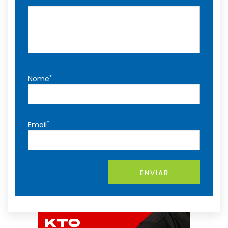
*
Nome
*
Email
ENVIAR