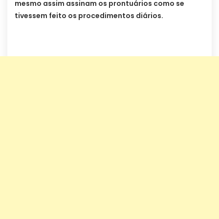
mesmo assim assinam os prontuários como se
tivessem feito os procedimentos diários.