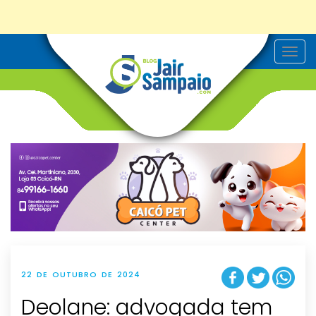
T
o
g
g
l
e
n
a
v
i
g
a
t
i
o
n
22 DE OUTUBRO DE 2024
Deolane: advogada tem