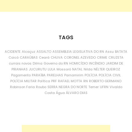
TAGS
ACIDENTE
Alcaçuz
ASSALTO
ASSEMBLEIA LEGISLATIVA DO RN
Assu
BATATA
Caicó
CARAÚBAS
Ceará
CHUVA
CORONEL AZEVEDO
CRIME
CRUZETA
currais novos
Dilma
Governo do RN
HOMICÍDIO
INCÊNDIO
JARDIM DE
PIRANHAS
JUCURUTU
LULA
Mossoró
NATAL
Nilda
NÉLTER QUEIROZ
Pagamento
PARAÍBA
PARELHAS
Parnamirim
POLÍCIA
POLÍCIA CIVIL
POLÍCIA MILITAR
Política
PRF
RAFAEL MOTTA
RN
ROBERTO GERMANO
Robinson Faria
Roubo
SERRA NEGRA DO NORTE
Temer
UFRN
Vivaldo
Costa
Água
ÁLVARO DIAS