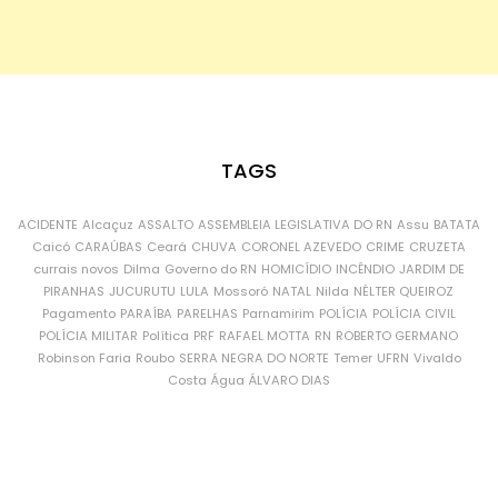
TAGS
ACIDENTE
Alcaçuz
ASSALTO
ASSEMBLEIA LEGISLATIVA DO RN
Assu
BATATA
Caicó
CARAÚBAS
Ceará
CHUVA
CORONEL AZEVEDO
CRIME
CRUZETA
currais novos
Dilma
Governo do RN
HOMICÍDIO
INCÊNDIO
JARDIM DE
PIRANHAS
JUCURUTU
LULA
Mossoró
NATAL
Nilda
NÉLTER QUEIROZ
Pagamento
PARAÍBA
PARELHAS
Parnamirim
POLÍCIA
POLÍCIA CIVIL
POLÍCIA MILITAR
Política
PRF
RAFAEL MOTTA
RN
ROBERTO GERMANO
Robinson Faria
Roubo
SERRA NEGRA DO NORTE
Temer
UFRN
Vivaldo
Costa
Água
ÁLVARO DIAS