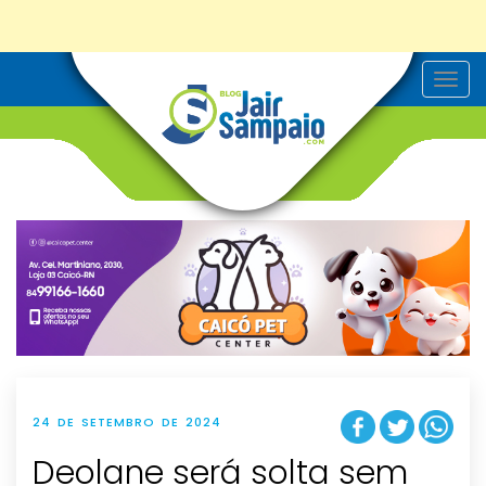
T
o
g
g
l
e
n
a
v
i
g
a
t
i
o
n
24 DE SETEMBRO DE 2024
Deolane será solta sem