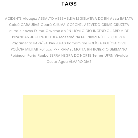
TAGS
ACIDENTE
Alcaçuz
ASSALTO
ASSEMBLEIA LEGISLATIVA DO RN
Assu
BATATA
Caicó
CARAÚBAS
Ceará
CHUVA
CORONEL AZEVEDO
CRIME
CRUZETA
currais novos
Dilma
Governo do RN
HOMICÍDIO
INCÊNDIO
JARDIM DE
PIRANHAS
JUCURUTU
LULA
Mossoró
NATAL
Nilda
NÉLTER QUEIROZ
Pagamento
PARAÍBA
PARELHAS
Parnamirim
POLÍCIA
POLÍCIA CIVIL
POLÍCIA MILITAR
Política
PRF
RAFAEL MOTTA
RN
ROBERTO GERMANO
Robinson Faria
Roubo
SERRA NEGRA DO NORTE
Temer
UFRN
Vivaldo
Costa
Água
ÁLVARO DIAS