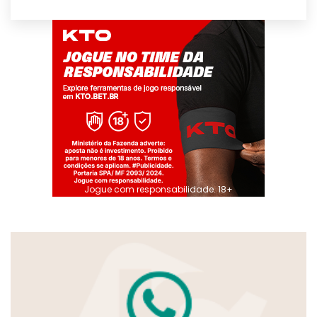
Jogue com responsabilidade. 18+