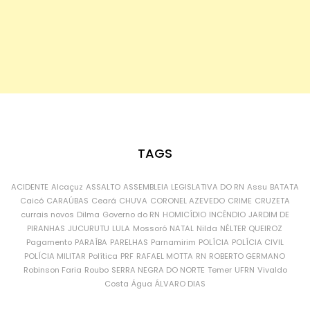
TAGS
ACIDENTE
Alcaçuz
ASSALTO
ASSEMBLEIA LEGISLATIVA DO RN
Assu
BATATA
Caicó
CARAÚBAS
Ceará
CHUVA
CORONEL AZEVEDO
CRIME
CRUZETA
currais novos
Dilma
Governo do RN
HOMICÍDIO
INCÊNDIO
JARDIM DE
PIRANHAS
JUCURUTU
LULA
Mossoró
NATAL
Nilda
NÉLTER QUEIROZ
Pagamento
PARAÍBA
PARELHAS
Parnamirim
POLÍCIA
POLÍCIA CIVIL
POLÍCIA MILITAR
Política
PRF
RAFAEL MOTTA
RN
ROBERTO GERMANO
Robinson Faria
Roubo
SERRA NEGRA DO NORTE
Temer
UFRN
Vivaldo
Costa
Água
ÁLVARO DIAS