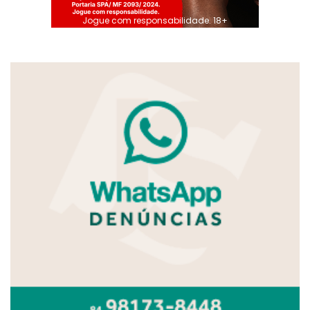
Jogue com responsabilidade. 18+