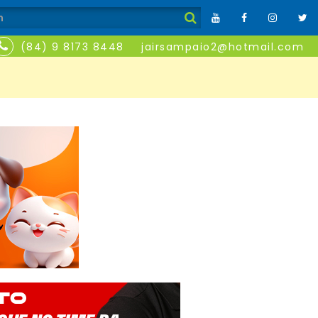
(84) 9 8173 8448
jairsampaio2@hotmail.com