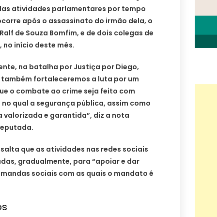
u das atividades parlamentares por tempo
corre após o assassinato do irmão dela, o
Ralf de Souza Bomfim, e de dois colegas de
, no início deste mês.
nte, na batalha por Justiça por Diego,
, também fortaleceremos a luta por um
e o combate ao crime seja feito com
 e no qual a segurança pública, assim como
a valorizada e garantida”, diz a nota
deputada.
lta que as atividades nas redes sociais
as, gradualmente, para “apoiar e dar
 demandas sociais com as quais o mandato é
os