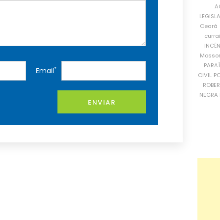
A
LEGISL
Ceará
curra
INCÊ
Mosso
PARA
*
Email
CIVIL
PO
ROBE
NEGRA 
ENVIAR