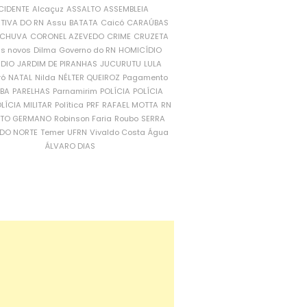
CIDENTE
Alcaçuz
ASSALTO
ASSEMBLEIA
ATIVA DO RN
Assu
BATATA
Caicó
CARAÚBAS
CHUVA
CORONEL AZEVEDO
CRIME
CRUZETA
is novos
Dilma
Governo do RN
HOMICÍDIO
NDIO
JARDIM DE PIRANHAS
JUCURUTU
LULA
ró
NATAL
Nilda
NÉLTER QUEIROZ
Pagamento
ÍBA
PARELHAS
Parnamirim
POLÍCIA
POLÍCIA
LÍCIA MILITAR
Política
PRF
RAFAEL MOTTA
RN
RTO GERMANO
Robinson Faria
Roubo
SERRA
DO NORTE
Temer
UFRN
Vivaldo Costa
Água
ÁLVARO DIAS