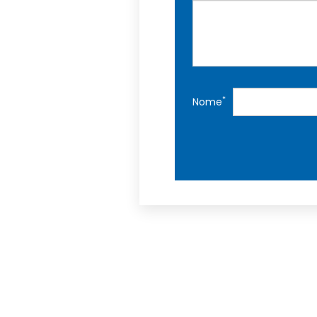
*
Nome