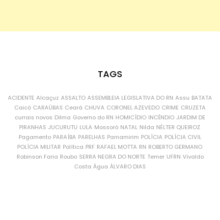
TAGS
ACIDENTE
Alcaçuz
ASSALTO
ASSEMBLEIA LEGISLATIVA DO RN
Assu
BATATA
Caicó
CARAÚBAS
Ceará
CHUVA
CORONEL AZEVEDO
CRIME
CRUZETA
currais novos
Dilma
Governo do RN
HOMICÍDIO
INCÊNDIO
JARDIM DE
PIRANHAS
JUCURUTU
LULA
Mossoró
NATAL
Nilda
NÉLTER QUEIROZ
Pagamento
PARAÍBA
PARELHAS
Parnamirim
POLÍCIA
POLÍCIA CIVIL
POLÍCIA MILITAR
Política
PRF
RAFAEL MOTTA
RN
ROBERTO GERMANO
Robinson Faria
Roubo
SERRA NEGRA DO NORTE
Temer
UFRN
Vivaldo
Costa
Água
ÁLVARO DIAS