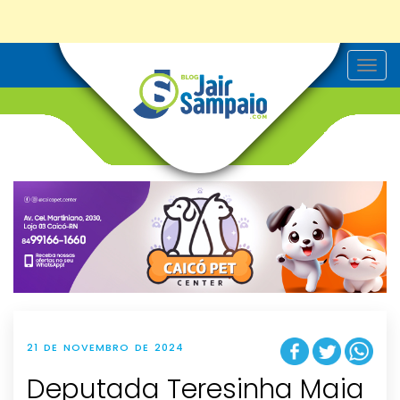
T
o
g
g
l
e
n
a
v
i
g
a
t
i
o
n
21 DE NOVEMBRO DE 2024
Deputada Teresinha Maia