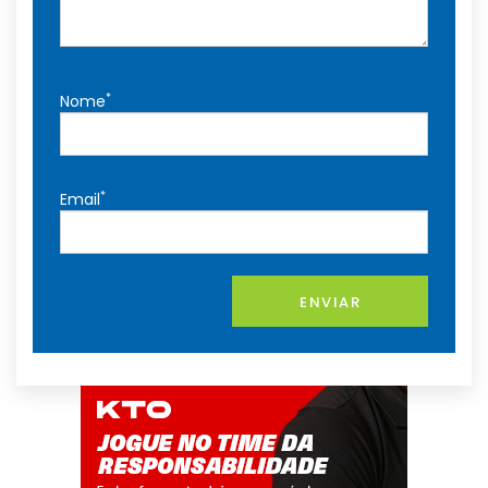
*
Nome
*
Email
ENVIAR