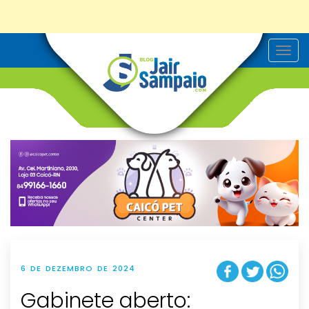
T
o
g
g
l
e
n
a
v
i
g
a
t
i
o
n
6 DE DEZEMBRO DE 2024
Gabinete aberto: