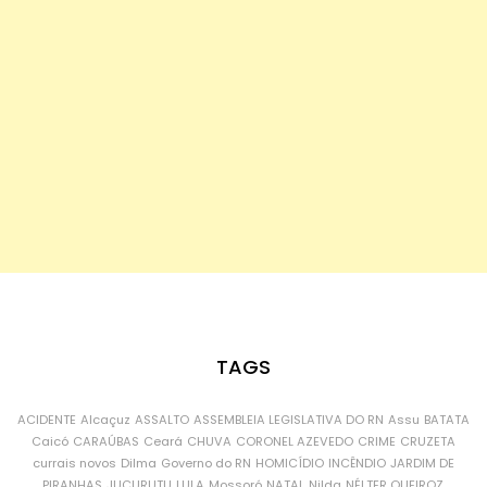
TAGS
ACIDENTE
Alcaçuz
ASSALTO
ASSEMBLEIA LEGISLATIVA DO RN
Assu
BATATA
Caicó
CARAÚBAS
Ceará
CHUVA
CORONEL AZEVEDO
CRIME
CRUZETA
currais novos
Dilma
Governo do RN
HOMICÍDIO
INCÊNDIO
JARDIM DE
PIRANHAS
JUCURUTU
LULA
Mossoró
NATAL
Nilda
NÉLTER QUEIROZ