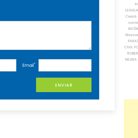
A
LEGISL
Ceará
curra
INCÊ
Mosso
PARA
CIVIL
PO
ROBE
NEGRA 
*
Email
ENVIAR