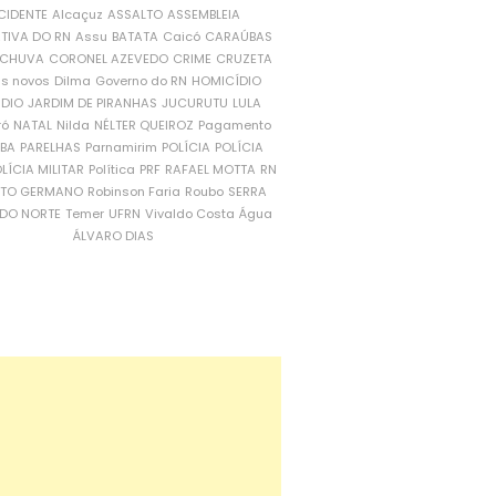
CIDENTE
Alcaçuz
ASSALTO
ASSEMBLEIA
ATIVA DO RN
Assu
BATATA
Caicó
CARAÚBAS
CHUVA
CORONEL AZEVEDO
CRIME
CRUZETA
is novos
Dilma
Governo do RN
HOMICÍDIO
NDIO
JARDIM DE PIRANHAS
JUCURUTU
LULA
ró
NATAL
Nilda
NÉLTER QUEIROZ
Pagamento
ÍBA
PARELHAS
Parnamirim
POLÍCIA
POLÍCIA
LÍCIA MILITAR
Política
PRF
RAFAEL MOTTA
RN
RTO GERMANO
Robinson Faria
Roubo
SERRA
DO NORTE
Temer
UFRN
Vivaldo Costa
Água
ÁLVARO DIAS