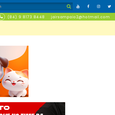
(84) 9 8173 8448
jairsampaio2@hotmail.com