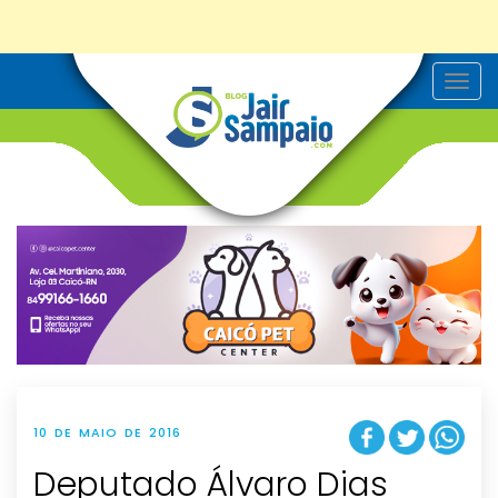
T
o
g
g
l
e
n
a
v
i
g
a
t
i
o
n
10 DE MAIO DE 2016
Deputado Álvaro Dias