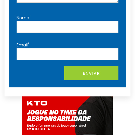
*
Nome
*
Email
ENVIAR