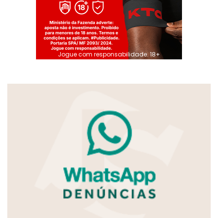
Jogue com responsabilidade. 18+