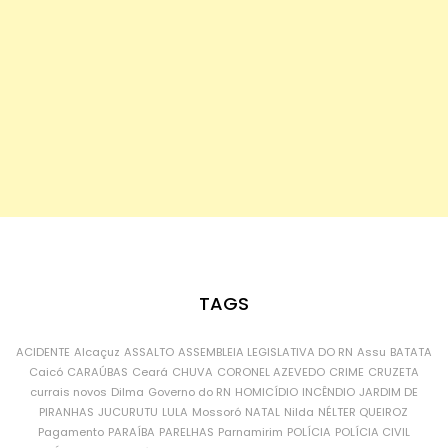
TAGS
ACIDENTE
Alcaçuz
ASSALTO
ASSEMBLEIA LEGISLATIVA DO RN
Assu
BATATA
Caicó
CARAÚBAS
Ceará
CHUVA
CORONEL AZEVEDO
CRIME
CRUZETA
currais novos
Dilma
Governo do RN
HOMICÍDIO
INCÊNDIO
JARDIM DE
PIRANHAS
JUCURUTU
LULA
Mossoró
NATAL
Nilda
NÉLTER QUEIROZ
Pagamento
PARAÍBA
PARELHAS
Parnamirim
POLÍCIA
POLÍCIA CIVIL