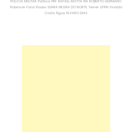
POLÍCIA MILITAR
Política
PRF
RAFAEL MOTTA
RN
ROBERTO GERMANO
Robinson Faria
Roubo
SERRA NEGRA DO NORTE
Temer
UFRN
Vivaldo
Costa
Água
ÁLVARO DIAS