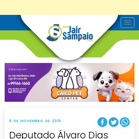
T
o
g
g
l
e
n
a
v
i
g
a
t
i
o
n
8 DE NOVEMBRO DE 2015
Deputado Álvaro Dias