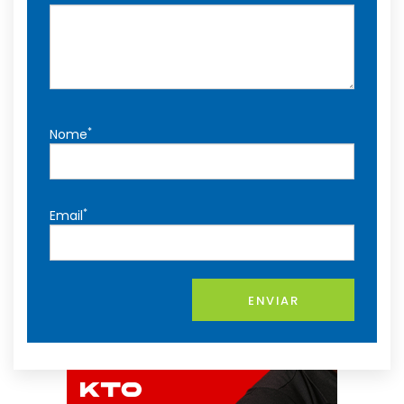
*
Nome
*
Email
ENVIAR