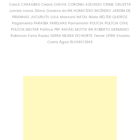
Caicó
CARAÚBAS
Ceará
CHUVA
CORONEL AZEVEDO
CRIME
CRUZETA
currais novos
Dilma
Governo do RN
HOMICÍDIO
INCÊNDIO
JARDIM DE
PIRANHAS
JUCURUTU
LULA
Mossoró
NATAL
Nilda
NÉLTER QUEIROZ
Pagamento
PARAÍBA
PARELHAS
Parnamirim
POLÍCIA
POLÍCIA CIVIL
POLÍCIA MILITAR
Política
PRF
RAFAEL MOTTA
RN
ROBERTO GERMANO
Robinson Faria
Roubo
SERRA NEGRA DO NORTE
Temer
UFRN
Vivaldo
Costa
Água
ÁLVARO DIAS