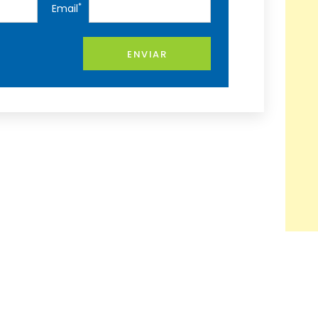
*
Email
ENVIAR