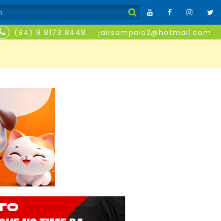
(84) 9 8173 8448
jairsampaio2@hotmail.com