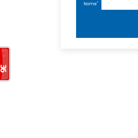
*
Nome