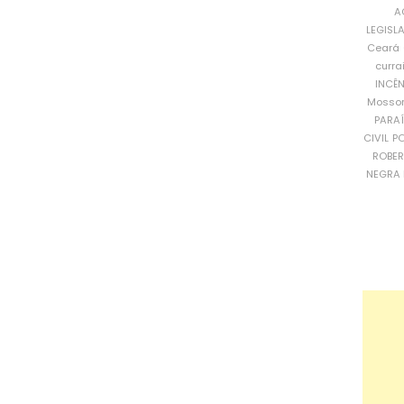
A
LEGISL
Ceará
curra
INCÊ
Mosso
PARA
CIVIL
PO
ROBE
NEGRA 