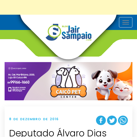
T
o
g
g
l
e
n
a
v
i
g
a
t
i
o
n
8 DE DEZEMBRO DE 2016
Deputado Álvaro Dias