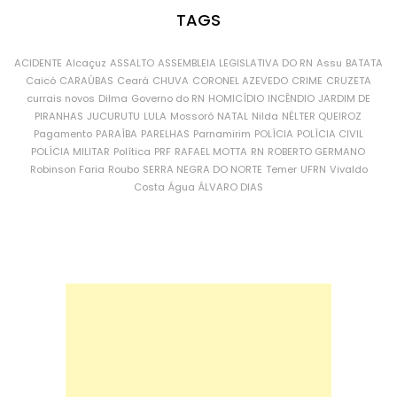
TAGS
ACIDENTE
Alcaçuz
ASSALTO
ASSEMBLEIA LEGISLATIVA DO RN
Assu
BATATA
Caicó
CARAÚBAS
Ceará
CHUVA
CORONEL AZEVEDO
CRIME
CRUZETA
currais novos
Dilma
Governo do RN
HOMICÍDIO
INCÊNDIO
JARDIM DE
PIRANHAS
JUCURUTU
LULA
Mossoró
NATAL
Nilda
NÉLTER QUEIROZ
Pagamento
PARAÍBA
PARELHAS
Parnamirim
POLÍCIA
POLÍCIA CIVIL
POLÍCIA MILITAR
Política
PRF
RAFAEL MOTTA
RN
ROBERTO GERMANO
Robinson Faria
Roubo
SERRA NEGRA DO NORTE
Temer
UFRN
Vivaldo
Costa
Água
ÁLVARO DIAS