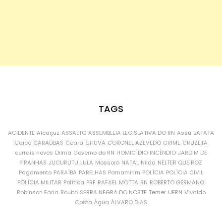
TAGS
ACIDENTE
Alcaçuz
ASSALTO
ASSEMBLEIA LEGISLATIVA DO RN
Assu
BATATA
Caicó
CARAÚBAS
Ceará
CHUVA
CORONEL AZEVEDO
CRIME
CRUZETA
currais novos
Dilma
Governo do RN
HOMICÍDIO
INCÊNDIO
JARDIM DE
PIRANHAS
JUCURUTU
LULA
Mossoró
NATAL
Nilda
NÉLTER QUEIROZ
Pagamento
PARAÍBA
PARELHAS
Parnamirim
POLÍCIA
POLÍCIA CIVIL
POLÍCIA MILITAR
Política
PRF
RAFAEL MOTTA
RN
ROBERTO GERMANO
Robinson Faria
Roubo
SERRA NEGRA DO NORTE
Temer
UFRN
Vivaldo
Costa
Água
ÁLVARO DIAS