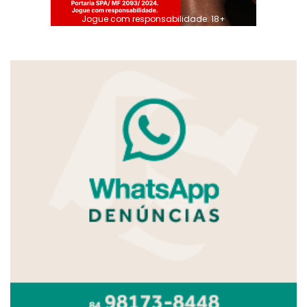
Jogue com responsabilidade. 18+