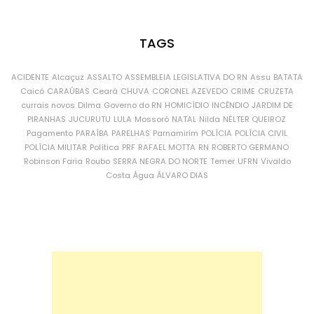
TAGS
ACIDENTE
Alcaçuz
ASSALTO
ASSEMBLEIA LEGISLATIVA DO RN
Assu
BATATA
Caicó
CARAÚBAS
Ceará
CHUVA
CORONEL AZEVEDO
CRIME
CRUZETA
currais novos
Dilma
Governo do RN
HOMICÍDIO
INCÊNDIO
JARDIM DE
PIRANHAS
JUCURUTU
LULA
Mossoró
NATAL
Nilda
NÉLTER QUEIROZ
Pagamento
PARAÍBA
PARELHAS
Parnamirim
POLÍCIA
POLÍCIA CIVIL
POLÍCIA MILITAR
Política
PRF
RAFAEL MOTTA
RN
ROBERTO GERMANO
Robinson Faria
Roubo
SERRA NEGRA DO NORTE
Temer
UFRN
Vivaldo
Costa
Água
ÁLVARO DIAS