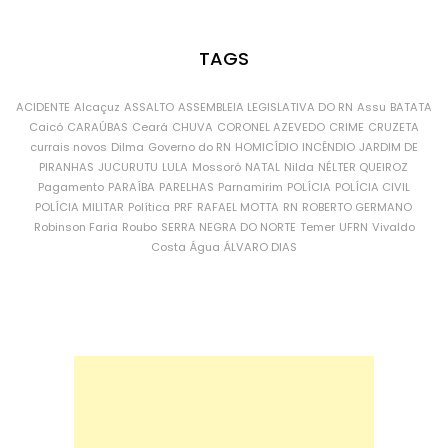
TAGS
ACIDENTE
Alcaçuz
ASSALTO
ASSEMBLEIA LEGISLATIVA DO RN
Assu
BATATA
Caicó
CARAÚBAS
Ceará
CHUVA
CORONEL AZEVEDO
CRIME
CRUZETA
currais novos
Dilma
Governo do RN
HOMICÍDIO
INCÊNDIO
JARDIM DE
PIRANHAS
JUCURUTU
LULA
Mossoró
NATAL
Nilda
NÉLTER QUEIROZ
Pagamento
PARAÍBA
PARELHAS
Parnamirim
POLÍCIA
POLÍCIA CIVIL
POLÍCIA MILITAR
Política
PRF
RAFAEL MOTTA
RN
ROBERTO GERMANO
Robinson Faria
Roubo
SERRA NEGRA DO NORTE
Temer
UFRN
Vivaldo
Costa
Água
ÁLVARO DIAS