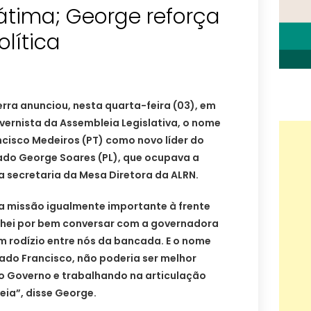
átima; George reforça
olítica
rra anunciou, nesta quarta-feira (03), em
ernista da Assembleia Legislativa, o nome
cisco Medeiros (PT) como novo líder do
do George Soares (PL), que ocupava a
a secretaria da Mesa Diretora da ALRN.
ma missão igualmente importante à frente
achei por bem conversar com a governadora
m rodízio entre nós da bancada. E o nome
ado Francisco, não poderia ser melhor
 ao Governo e trabalhando na articulação
eia”, disse George.