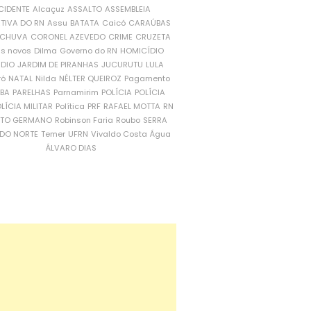
CIDENTE
Alcaçuz
ASSALTO
ASSEMBLEIA
ATIVA DO RN
Assu
BATATA
Caicó
CARAÚBAS
CHUVA
CORONEL AZEVEDO
CRIME
CRUZETA
is novos
Dilma
Governo do RN
HOMICÍDIO
NDIO
JARDIM DE PIRANHAS
JUCURUTU
LULA
ró
NATAL
Nilda
NÉLTER QUEIROZ
Pagamento
ÍBA
PARELHAS
Parnamirim
POLÍCIA
POLÍCIA
LÍCIA MILITAR
Política
PRF
RAFAEL MOTTA
RN
RTO GERMANO
Robinson Faria
Roubo
SERRA
DO NORTE
Temer
UFRN
Vivaldo Costa
Água
ÁLVARO DIAS