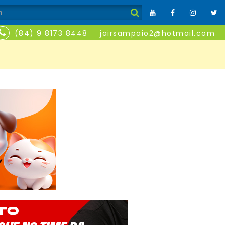
(84) 9 8173 8448
jairsampaio2@hotmail.com