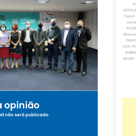
A
LEGISL
Ceará
curra
INCÊ
Mosso
PARA
CIVIL
PO
ROBE
NEGRA 
a opinião
il não será publicado.