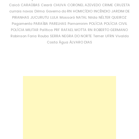
Caicó
CARAÚBAS
Ceará
CHUVA
CORONEL AZEVEDO
CRIME
CRUZETA
currais novos
Dilma
Governo do RN
HOMICÍDIO
INCÊNDIO
JARDIM DE
PIRANHAS
JUCURUTU
LULA
Mossoró
NATAL
Nilda
NÉLTER QUEIROZ
Pagamento
PARAÍBA
PARELHAS
Parnamirim
POLÍCIA
POLÍCIA CIVIL
POLÍCIA MILITAR
Política
PRF
RAFAEL MOTTA
RN
ROBERTO GERMANO
Robinson Faria
Roubo
SERRA NEGRA DO NORTE
Temer
UFRN
Vivaldo
Costa
Água
ÁLVARO DIAS