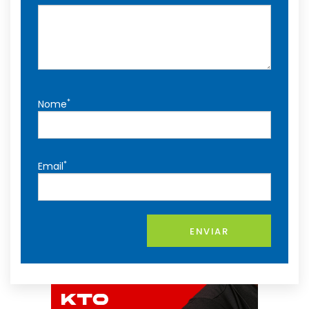
*
Nome
*
Email
ENVIAR