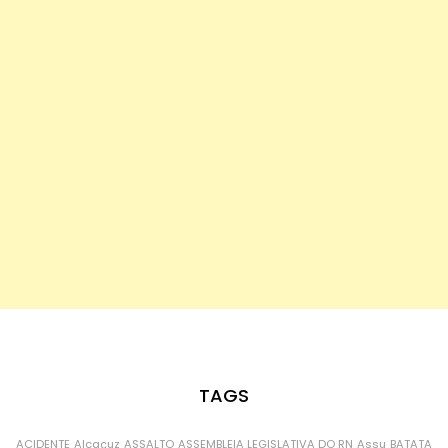
TAGS
ACIDENTE
Alcaçuz
ASSALTO
ASSEMBLEIA LEGISLATIVA DO RN
Assu
BATATA