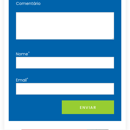
Comentário
*
Nome
*
Email
ENVIAR