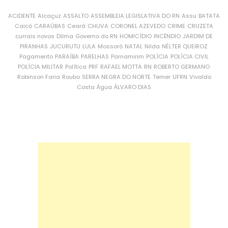
ACIDENTE
Alcaçuz
ASSALTO
ASSEMBLEIA LEGISLATIVA DO RN
Assu
BATATA
Caicó
CARAÚBAS
Ceará
CHUVA
CORONEL AZEVEDO
CRIME
CRUZETA
currais novos
Dilma
Governo do RN
HOMICÍDIO
INCÊNDIO
JARDIM DE
PIRANHAS
JUCURUTU
LULA
Mossoró
NATAL
Nilda
NÉLTER QUEIROZ
Pagamento
PARAÍBA
PARELHAS
Parnamirim
POLÍCIA
POLÍCIA CIVIL
POLÍCIA MILITAR
Política
PRF
RAFAEL MOTTA
RN
ROBERTO GERMANO
Robinson Faria
Roubo
SERRA NEGRA DO NORTE
Temer
UFRN
Vivaldo
Costa
Água
ÁLVARO DIAS