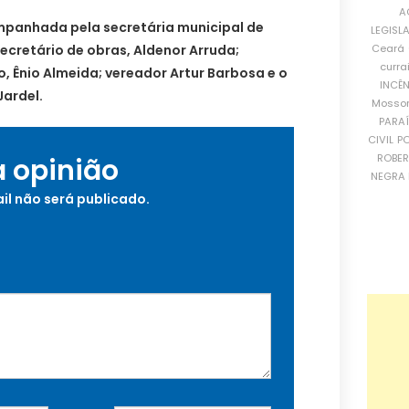
A
panhada pela secretária municipal de
LEGISL
secretário de obras, Aldenor Arruda;
Ceará
curra
, Ênio Almeida; vereador Artur Barbosa e o
INCÊ
Jardel.
Mosso
PARA
CIVIL
PO
ROBE
a opinião
NEGRA 
il não será publicado.