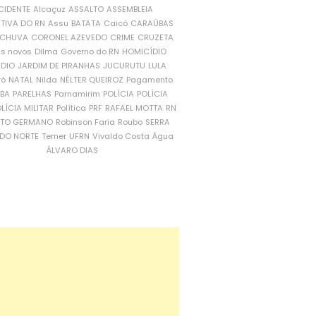
CIDENTE
Alcaçuz
ASSALTO
ASSEMBLEIA
ATIVA DO RN
Assu
BATATA
Caicó
CARAÚBAS
CHUVA
CORONEL AZEVEDO
CRIME
CRUZETA
is novos
Dilma
Governo do RN
HOMICÍDIO
NDIO
JARDIM DE PIRANHAS
JUCURUTU
LULA
ró
NATAL
Nilda
NÉLTER QUEIROZ
Pagamento
ÍBA
PARELHAS
Parnamirim
POLÍCIA
POLÍCIA
LÍCIA MILITAR
Política
PRF
RAFAEL MOTTA
RN
RTO GERMANO
Robinson Faria
Roubo
SERRA
DO NORTE
Temer
UFRN
Vivaldo Costa
Água
ÁLVARO DIAS