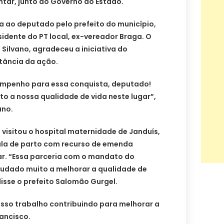
tar, junto ao Governo do Estado.
 ao deputado pelo prefeito do município,
sidente do PT local, ex-vereador Braga. O
 Silvano, agradeceu a iniciativa do
tância da ação.
empenho para essa conquista, deputado!
to a nossa qualidade de vida neste lugar”,
ano.
visitou o hospital maternidade de Janduís,
ala de parto com recurso de emenda
r. “Essa parceria com o mandato do
udado muito a melhorar a qualidade de
disse o prefeito Salomão Gurgel.
nosso trabalho contribuindo para melhorar a
rancisco.