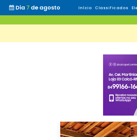
Dia
7
de agosto
Início
Classificados
El