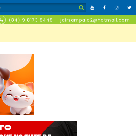
(84) 9 8173 8448
jairsampaio2@hotmail.com