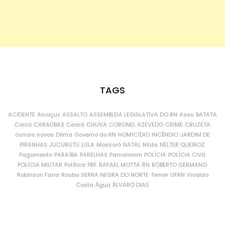
TAGS
ACIDENTE
Alcaçuz
ASSALTO
ASSEMBLEIA LEGISLATIVA DO RN
Assu
BATATA
Caicó
CARAÚBAS
Ceará
CHUVA
CORONEL AZEVEDO
CRIME
CRUZETA
currais novos
Dilma
Governo do RN
HOMICÍDIO
INCÊNDIO
JARDIM DE
PIRANHAS
JUCURUTU
LULA
Mossoró
NATAL
Nilda
NÉLTER QUEIROZ
Pagamento
PARAÍBA
PARELHAS
Parnamirim
POLÍCIA
POLÍCIA CIVIL
POLÍCIA MILITAR
Política
PRF
RAFAEL MOTTA
RN
ROBERTO GERMANO
Robinson Faria
Roubo
SERRA NEGRA DO NORTE
Temer
UFRN
Vivaldo
Costa
Água
ÁLVARO DIAS